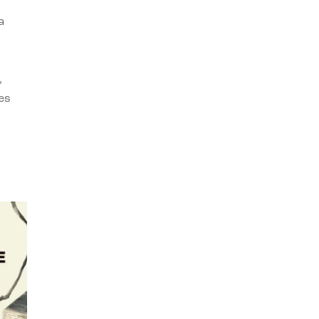
a
,
es