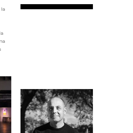
 la
la
una
s