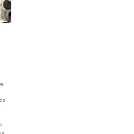
ba
 de
n
a
de