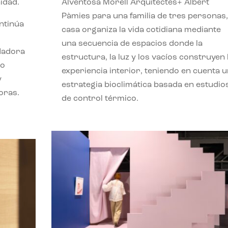
idad.
Alventosa Morell Arquitectes+ Albert
Pàmies para una familia de tres personas,
ontinúa
casa organiza la vida cotidiana mediante
una secuencia de espacios donde la
ndadora
estructura, la luz y los vacíos construyen 
lo
experiencia interior, teniendo en cuenta 
y
estrategia bioclimática basada en estudio
oras.
de control térmico.