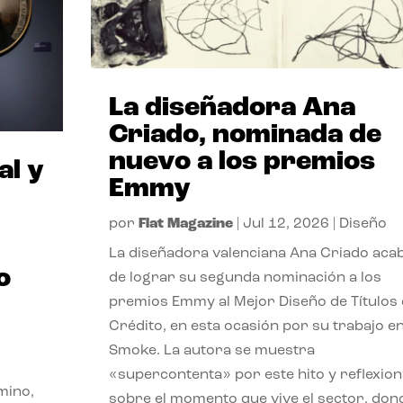
La diseñadora Ana
Criado, nominada de
nuevo a los premios
al y
Emmy
por
Flat Magazine
|
Jul 12, 2026
|
Diseño
La diseñadora valenciana Ana Criado aca
o
de lograr su segunda nominación a los
premios Emmy al Mejor Diseño de Títulos
Crédito, en esta ocasión por su trabajo e
Smoke. La autora se muestra
«supercontenta» por este hito y reflexion
mino,
sobre el momento que vive el sector, don