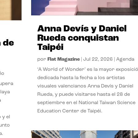
Anna Devís y Daniel
Rueda conquistan
 de
Taipéi
por
Flat Magazine
|
Jul 22, 2026
|
Agenda
‘A World of Wonder’ es la mayor exposici
ño
dedicada hasta la fecha a los artistas
cupera
visuales valencianos Anna Devís y Daniel
playa
Rueda, y puede visitarse hasta el 28 de
a
septiembre en el National Taiwan Science
Education Center de Taipéi.
 y el
punto
a.