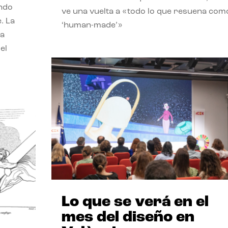
endo
ve una vuelta a «todo lo que resuena com
. La
‘human-made’»
la
el
Lo que se verá en el
mes del diseño en