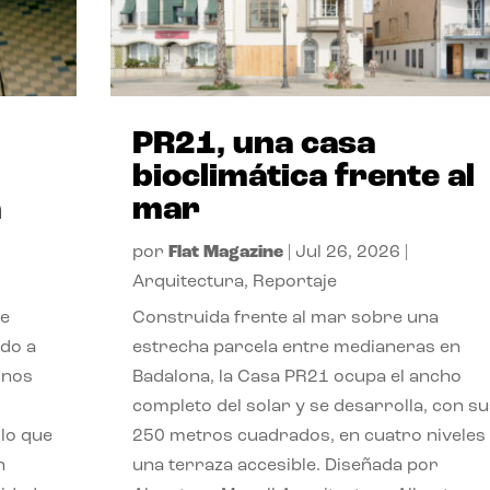
PR21, una casa
bioclimática frente al
a
mar
por
Flat Magazine
|
Jul 26, 2026
|
Arquitectura
,
Reportaje
de
Construida frente al mar sobre una
ido a
estrecha parcela entre medianeras en
 nos
Badalona, la Casa PR21 ocupa el ancho
completo del solar y se desarrolla, con su
lo que
250 metros cuadrados, en cuatro niveles
n
una terraza accesible. Diseñada por