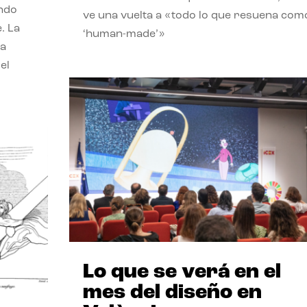
endo
ve una vuelta a «todo lo que resuena com
. La
‘human-made’»
la
el
Lo que se verá en el
mes del diseño en