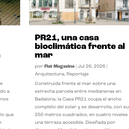
PR21, una casa
bioclimática frente al
a
mar
por
Flat Magazine
|
Jul 26, 2026
|
Arquitectura
,
Reportaje
de
Construida frente al mar sobre una
ido a
estrecha parcela entre medianeras en
 nos
Badalona, la Casa PR21 ocupa el ancho
completo del solar y se desarrolla, con su
lo que
250 metros cuadrados, en cuatro niveles
n
una terraza accesible. Diseñada por