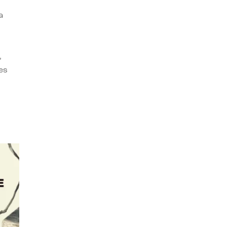
a
,
es