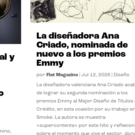
La diseñadora Ana
Criado, nominada de
nuevo a los premios
al y
Emmy
por
Flat Magazine
|
Jul 12, 2026
|
Diseño
La diseñadora valenciana Ana Criado aca
o
de lograr su segunda nominación a los
premios Emmy al Mejor Diseño de Títulos
Crédito, en esta ocasión por su trabajo e
Smoke. La autora se muestra
«supercontenta» por este hito y reflexion
mino,
sobre el momento que vive el sector, don