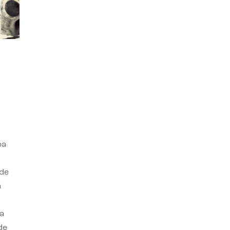
ba
 de
n
a
de