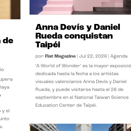
Anna Devís y Daniel
Rueda conquistan
 de
Taipéi
por
Flat Magazine
|
Jul 22, 2026
|
Agenda
‘A World of Wonder’ es la mayor exposici
ño
dedicada hasta la fecha a los artistas
cupera
visuales valencianos Anna Devís y Daniel
playa
Rueda, y puede visitarse hasta el 28 de
a
septiembre en el National Taiwan Science
Education Center de Taipéi.
 y el
punto
a.