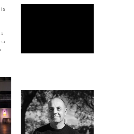
 la
la
una
s