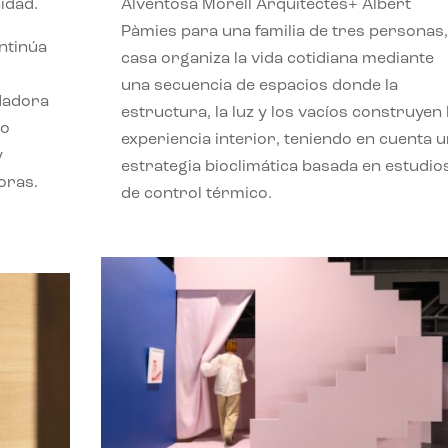
idad.
Alventosa Morell Arquitectes+ Albert
Pàmies para una familia de tres personas,
ontinúa
casa organiza la vida cotidiana mediante
una secuencia de espacios donde la
ndadora
estructura, la luz y los vacíos construyen 
lo
experiencia interior, teniendo en cuenta 
y
estrategia bioclimática basada en estudio
oras.
de control térmico.