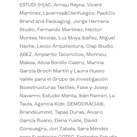
ESTUDI {H}AC, Arnau Reyna, Vicent
Martínez, Lavernia&Cienfuegos, PackCo
Brand and Packaging, Jorge Herrera
Studio, Fernando Martínez, Héctor
Montes Nicolás, Luz Moya Ibáñez, Miguel
Hache, Lecoc Arquitectura, Clap Studio,
ABEZ, Amparito Taconcitos, Monnou,
Makea, Alicia Bonillo Calero, Marina
García-Broch Martín y Laura Hueso
Vallés para el Grupo de investigación
Bioestructuras Textiles, Fase y Josep
Navarro, Estudio Menta, Ibán Ramón, La
Taula, Agencia Kids, DEMOCRÀCIA®,
Brandsummit, Tapas Duras, Álvaro
García Ruano, Elena Yuste, David
Consuegra, Jon Zabala, Sara Méndez