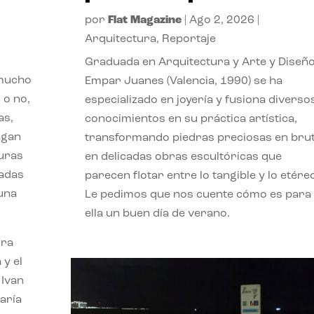
por
Flat Magazine
|
Ago 2, 2026
|
Arquitectura
,
Reportaje
Graduada en Arquitectura y Arte y Diseño
 mucho
Empar Juanes (Valencia, 1990) se ha
 o no,
especializado en joyería y fusiona diverso
as,
conocimientos en su práctica artística,
agan
transformando piedras preciosas en bru
turas
en delicadas obras escultóricas que
vadas
parecen flotar entre lo tangible y lo etére
 una
Le pedimos que nos cuente cómo es para
ella un buen día de verano.
ora
 y el
 Ivan
aría