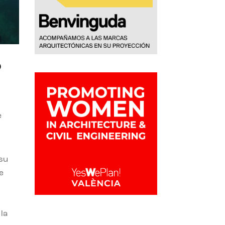
o
e
 su
e
la