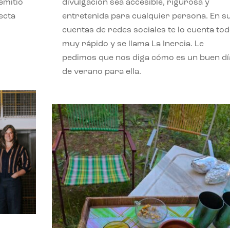
emitió
divulgación sea accesible, rigurosa y
ecta
entretenida para cualquier persona. En s
l
cuentas de redes sociales te lo cuenta to
muy rápido y se llama La Inercia. Le
pedimos que nos diga cómo es un buen dí
de verano para ella.