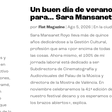
Un buen día de veran
para… Sara Mansanet
por
Flat Magazine
|
Ago 5, 2026
|
En la ciu
Sara Mansanet Royo lleva más de quince
años dedicándose a la Gestión Cultural,
profesión que ama «por encima de todas
las cosas. Ahora mismo, el 100% de mi
s y
jornada laboral está dedicado a ser
 en
Subdirectora de Cinematografía y
ctivo
Audiovisuales del Palau de la Música y
iones,
directora de la Mostra de València. En
iramé,
noviembre celebraremos la 41ª edición d
n
nuestro festival decano y os esperamos 
o
los brazos abiertos», explica.
 que
 de la