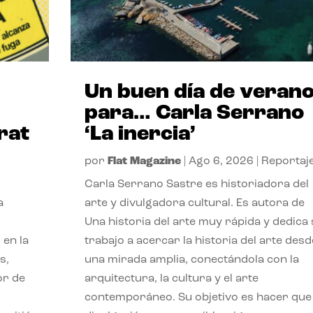
Un buen día de veran
para… Carla Serrano
rat
‘La inercia’
por
Flat Magazine
|
Ago 6, 2026
|
Reportaj
Carla Serrano Sastre es historiadora del
a
arte y divulgadora cultural. Es autora de
Una historia del arte muy rápida y dedica
 en la
trabajo a acercar la historia del arte desd
s,
una mirada amplia, conectándola con la
or de
arquitectura, la cultura y el arte
contemporáneo. Su objetivo es hacer que 