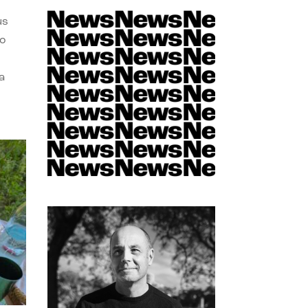
us
do
a