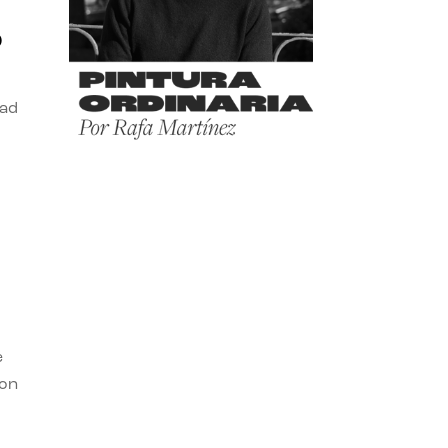
o
dad
e
con