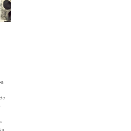
ba
 de
n
a
de