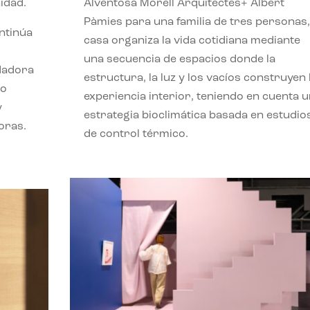
idad.
Alventosa Morell Arquitectes+ Albert
Pàmies para una familia de tres personas,
ontinúa
casa organiza la vida cotidiana mediante
una secuencia de espacios donde la
ndadora
estructura, la luz y los vacíos construyen 
lo
experiencia interior, teniendo en cuenta 
y
estrategia bioclimática basada en estudio
oras.
de control térmico.