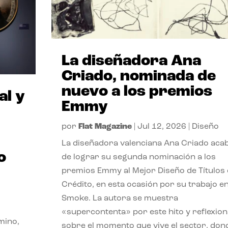
La diseñadora Ana
Criado, nominada de
nuevo a los premios
al y
Emmy
por
Flat Magazine
|
Jul 12, 2026
|
Diseño
La diseñadora valenciana Ana Criado aca
o
de lograr su segunda nominación a los
premios Emmy al Mejor Diseño de Títulos
Crédito, en esta ocasión por su trabajo e
Smoke. La autora se muestra
«supercontenta» por este hito y reflexion
mino,
sobre el momento que vive el sector, don