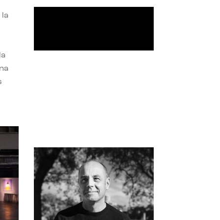
 la
la
una
s