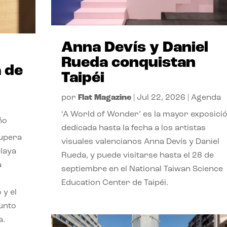
Anna Devís y Daniel
Rueda conquistan
 de
Taipéi
por
Flat Magazine
|
Jul 22, 2026
|
Agenda
‘A World of Wonder’ es la mayor exposici
ño
dedicada hasta la fecha a los artistas
cupera
visuales valencianos Anna Devís y Daniel
playa
Rueda, y puede visitarse hasta el 28 de
a
septiembre en el National Taiwan Science
Education Center de Taipéi.
 y el
punto
a.