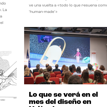
endo
ve una vuelta a «todo lo que resuena com
. La
‘human-made’»
la
el
Lo que se verá en el
mes del diseño en