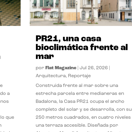
PR21, una casa
bioclimática frente al
a
mar
por
Flat Magazine
|
Jul 26, 2026
|
Arquitectura
,
Reportaje
de
Construida frente al mar sobre una
ido a
estrecha parcela entre medianeras en
 nos
Badalona, la Casa PR21 ocupa el ancho
completo del solar y se desarrolla, con su
lo que
250 metros cuadrados, en cuatro niveles
n
una terraza accesible. Diseñada por