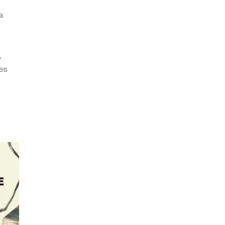
a
,
es