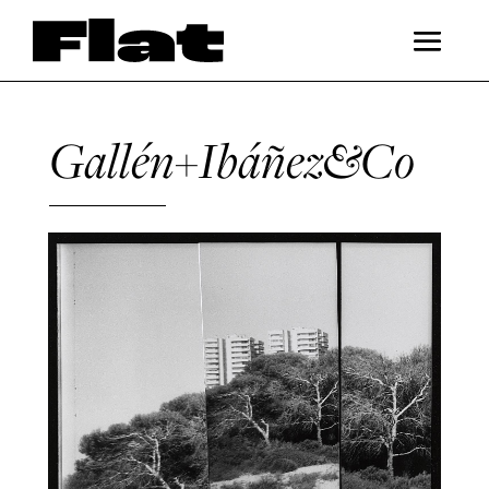
Gallén+Ibáñez&Co