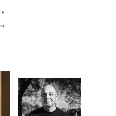
.
úa
ora
.