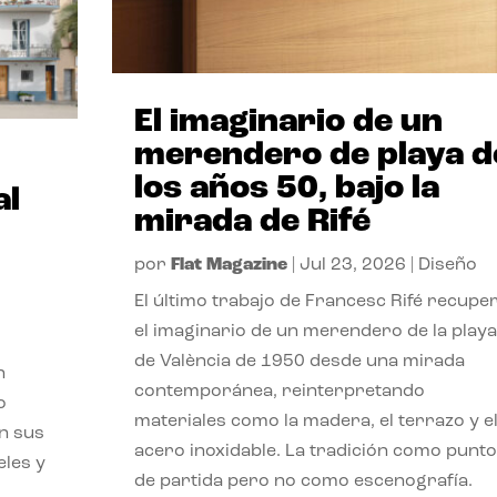
El imaginario de un
merendero de playa d
los años 50, bajo la
al
mirada de Rifé
por
Flat Magazine
|
Jul 23, 2026
|
Diseño
El último trabajo de Francesc Rifé recupe
el imaginario de un merendero de la playa
de València de 1950 desde una mirada
n
contemporánea, reinterpretando
o
materiales como la madera, el terrazo y e
on sus
acero inoxidable. La tradición como punto
eles y
de partida pero no como escenografía.