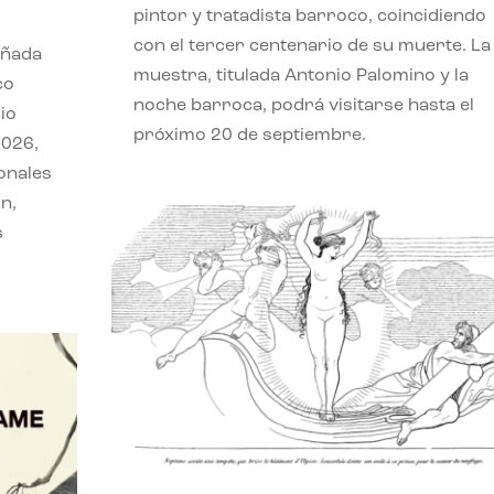
pintor y tratadista barroco, coincidiendo
con el tercer centenario de su muerte. La
eñada
muestra, titulada Antonio Palomino y la
co
noche barroca, podrá visitarse hasta el
io
próximo 20 de septiembre.
2026,
onales
n,
s