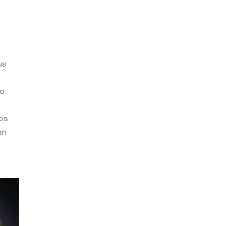
us
ro
os
an