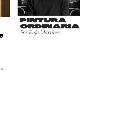
e
ra
l