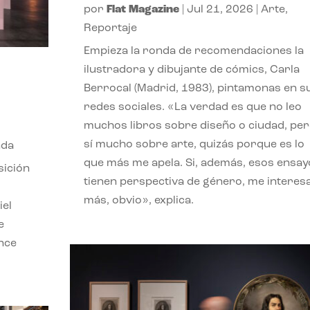
por
Flat Magazine
|
Jul 21, 2026
|
Arte
,
Reportaje
Empieza la ronda de recomendaciones la
ilustradora y dibujante de cómics, Carla
Berrocal (Madrid, 1983), pintamonas en s
redes sociales. «La verdad es que no leo
muchos libros sobre diseño o ciudad, pe
sí mucho sobre arte, quizás porque es lo
nda
que más me apela. Si, además, esos ensay
sición
tienen perspectiva de género, me interes
más, obvio», explica.
iel
e
ence