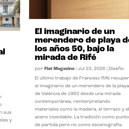
El imaginario de un
merendero de playa d
los años 50, bajo la
al
mirada de Rifé
por
Flat Magazine
|
Jul 23, 2026
|
Diseño
El último trabajo de Francesc Rifé recupe
el imaginario de un merendero de la playa
de València de 1950 desde una mirada
n
contemporánea, reinterpretando
o
materiales como la madera, el terrazo y e
on sus
acero inoxidable. La tradición como punto
eles y
de partida pero no como escenografía.