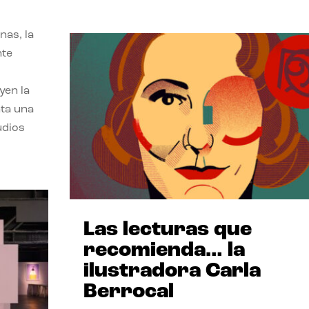
nas, la
nte
yen la
nta una
udios
Las lecturas que
recomienda… la
ilustradora Carla
Berrocal