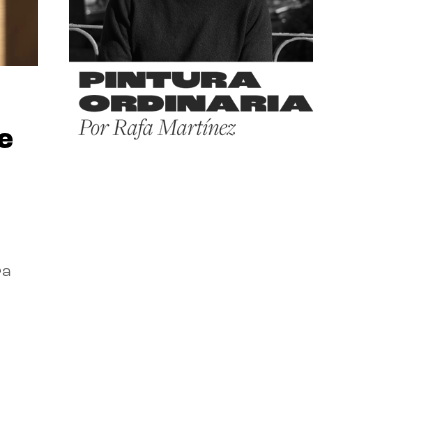
e
ra
l