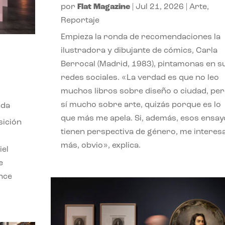
por
Flat Magazine
|
Jul 21, 2026
|
Arte
,
Reportaje
Empieza la ronda de recomendaciones la
ilustradora y dibujante de cómics, Carla
Berrocal (Madrid, 1983), pintamonas en s
redes sociales. «La verdad es que no leo
muchos libros sobre diseño o ciudad, pe
sí mucho sobre arte, quizás porque es lo
nda
que más me apela. Si, además, esos ensay
sición
tienen perspectiva de género, me interes
más, obvio», explica.
iel
e
ence