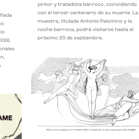
pintor y tratadista barroco, coincidiendo
con el tercer centenario de su muerte. La
eñada
muestra, titulada Antonio Palomino y la
co
noche barroca, podrá visitarse hasta el
io
próximo 20 de septiembre.
2026,
onales
n,
s