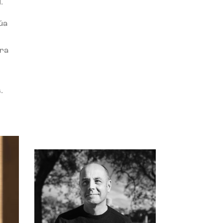
.
úa
ora
.