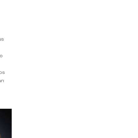
us
ro
os
an