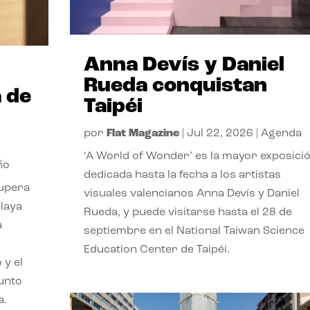
Anna Devís y Daniel
Rueda conquistan
 de
Taipéi
por
Flat Magazine
|
Jul 22, 2026
|
Agenda
‘A World of Wonder’ es la mayor exposici
ño
dedicada hasta la fecha a los artistas
cupera
visuales valencianos Anna Devís y Daniel
playa
Rueda, y puede visitarse hasta el 28 de
a
septiembre en el National Taiwan Science
Education Center de Taipéi.
 y el
punto
a.