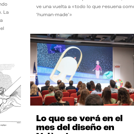
endo
ve una vuelta a «todo lo que resuena com
. La
‘human-made’»
la
el
Lo que se verá en el
mes del diseño en