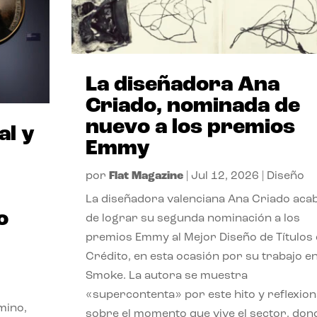
La diseñadora Ana
Criado, nominada de
nuevo a los premios
al y
Emmy
por
Flat Magazine
|
Jul 12, 2026
|
Diseño
La diseñadora valenciana Ana Criado aca
o
de lograr su segunda nominación a los
premios Emmy al Mejor Diseño de Títulos
Crédito, en esta ocasión por su trabajo e
Smoke. La autora se muestra
«supercontenta» por este hito y reflexion
mino,
sobre el momento que vive el sector, don