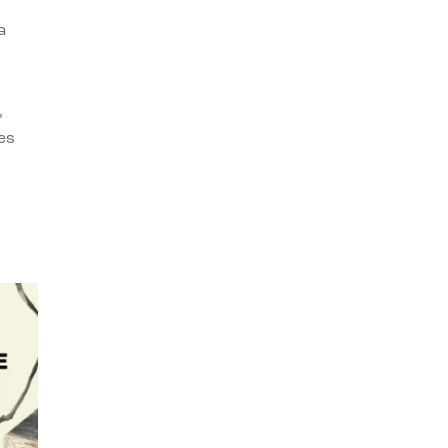
a
,
es