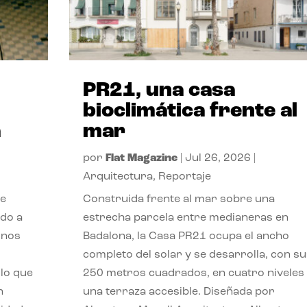
PR21, una casa
bioclimática frente al
a
mar
por
Flat Magazine
|
Jul 26, 2026
|
Arquitectura
,
Reportaje
de
Construida frente al mar sobre una
ido a
estrecha parcela entre medianeras en
 nos
Badalona, la Casa PR21 ocupa el ancho
completo del solar y se desarrolla, con su
lo que
250 metros cuadrados, en cuatro niveles
n
una terraza accesible. Diseñada por