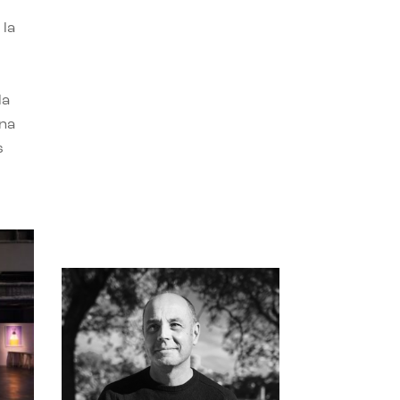
 la
la
una
s