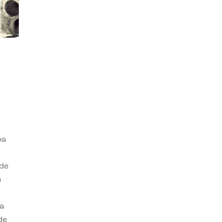
ba
 de
n
a
de