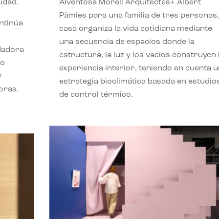
idad.
Alventosa Morell Arquitectes+ Albert
Pàmies para una familia de tres personas,
ontinúa
casa organiza la vida cotidiana mediante
una secuencia de espacios donde la
ndadora
estructura, la luz y los vacíos construyen 
lo
experiencia interior, teniendo en cuenta 
y
estrategia bioclimática basada en estudio
oras.
de control térmico.