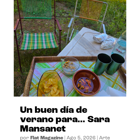
Un buen día de
verano para… Sara
Mansanet
por
Flat Magazine
|
Ago 5, 2026
|
Arte