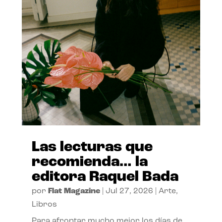
Las lecturas que
recomienda… la
editora Raquel Bada
por
Flat Magazine
|
Jul 27, 2026
|
Arte
,
Libros
Para afrontar mucho mejor los días de