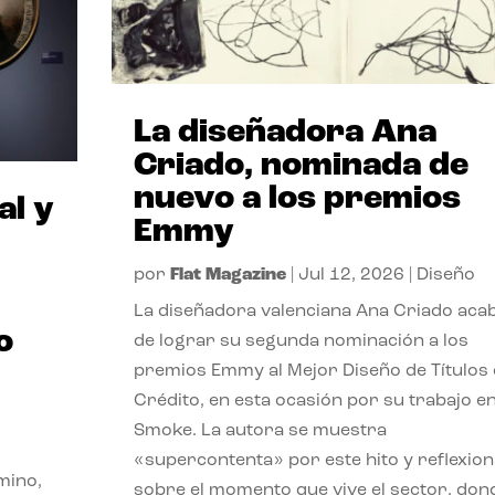
La diseñadora Ana
Criado, nominada de
nuevo a los premios
al y
Emmy
por
Flat Magazine
|
Jul 12, 2026
|
Diseño
La diseñadora valenciana Ana Criado aca
o
de lograr su segunda nominación a los
premios Emmy al Mejor Diseño de Títulos
Crédito, en esta ocasión por su trabajo e
Smoke. La autora se muestra
«supercontenta» por este hito y reflexion
mino,
sobre el momento que vive el sector, don