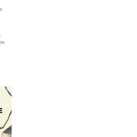
a
,
es