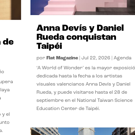
Anna Devís y Daniel
Rueda conquistan
 de
Taipéi
por
Flat Magazine
|
Jul 22, 2026
|
Agenda
‘A World of Wonder’ es la mayor exposici
ño
dedicada hasta la fecha a los artistas
cupera
visuales valencianos Anna Devís y Daniel
playa
Rueda, y puede visitarse hasta el 28 de
a
septiembre en el National Taiwan Science
Education Center de Taipéi.
 y el
punto
a.