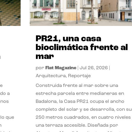
PR21, una casa
bioclimática frente al
a
mar
por
Flat Magazine
|
Jul 26, 2026
|
Arquitectura
,
Reportaje
de
Construida frente al mar sobre una
ido a
estrecha parcela entre medianeras en
 nos
Badalona, la Casa PR21 ocupa el ancho
completo del solar y se desarrolla, con su
lo que
250 metros cuadrados, en cuatro niveles
n
una terraza accesible. Diseñada por