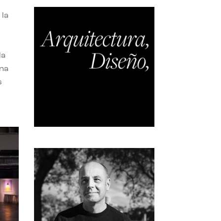
 la
la
una
s