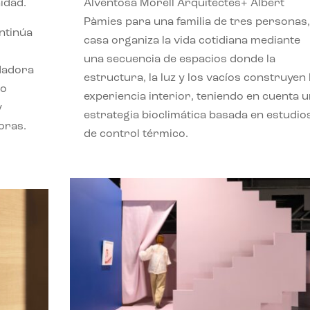
idad.
Alventosa Morell Arquitectes+ Albert
Pàmies para una familia de tres personas,
ontinúa
casa organiza la vida cotidiana mediante
una secuencia de espacios donde la
ndadora
estructura, la luz y los vacíos construyen 
lo
experiencia interior, teniendo en cuenta 
y
estrategia bioclimática basada en estudio
oras.
de control térmico.