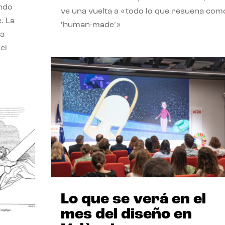
endo
ve una vuelta a «todo lo que resuena com
. La
‘human-made’»
la
el
Lo que se verá en el
mes del diseño en