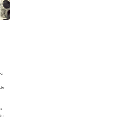
ba
 de
n
a
de