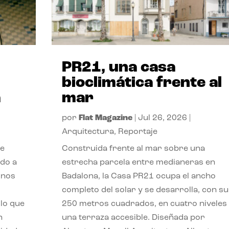
PR21, una casa
bioclimática frente al
a
mar
por
Flat Magazine
|
Jul 26, 2026
|
Arquitectura
,
Reportaje
de
Construida frente al mar sobre una
ido a
estrecha parcela entre medianeras en
 nos
Badalona, la Casa PR21 ocupa el ancho
completo del solar y se desarrolla, con su
lo que
250 metros cuadrados, en cuatro niveles
n
una terraza accesible. Diseñada por