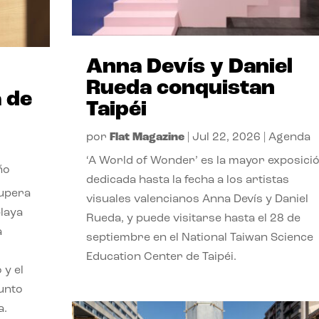
Anna Devís y Daniel
Rueda conquistan
 de
Taipéi
por
Flat Magazine
|
Jul 22, 2026
|
Agenda
‘A World of Wonder’ es la mayor exposici
ño
dedicada hasta la fecha a los artistas
cupera
visuales valencianos Anna Devís y Daniel
playa
Rueda, y puede visitarse hasta el 28 de
a
septiembre en el National Taiwan Science
Education Center de Taipéi.
 y el
punto
a.