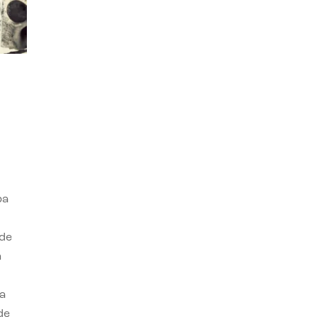
ba
 de
n
a
de