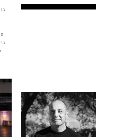
 la
la
una
s