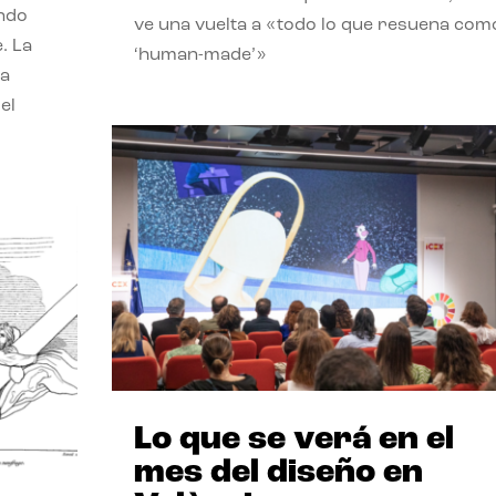
endo
ve una vuelta a «todo lo que resuena com
. La
‘human-made’»
la
el
Lo que se verá en el
mes del diseño en