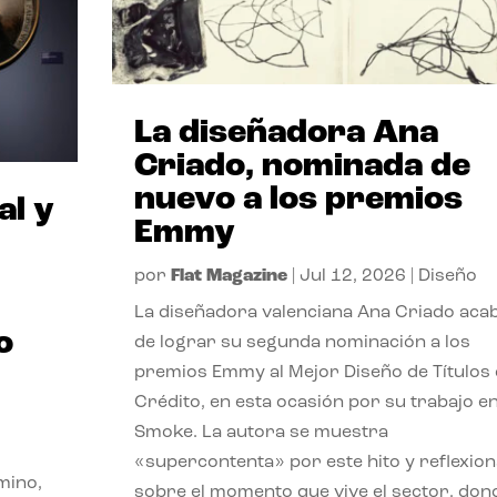
La diseñadora Ana
Criado, nominada de
nuevo a los premios
al y
Emmy
por
Flat Magazine
|
Jul 12, 2026
|
Diseño
La diseñadora valenciana Ana Criado aca
o
de lograr su segunda nominación a los
premios Emmy al Mejor Diseño de Títulos
Crédito, en esta ocasión por su trabajo e
Smoke. La autora se muestra
«supercontenta» por este hito y reflexion
mino,
sobre el momento que vive el sector, don