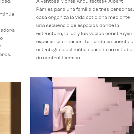
idad.
Alventosa Morell Arquitectes+ Albert
Pàmies para una familia de tres personas,
ontinúa
casa organiza la vida cotidiana mediante
una secuencia de espacios donde la
ndadora
estructura, la luz y los vacíos construyen 
lo
experiencia interior, teniendo en cuenta 
y
estrategia bioclimática basada en estudio
oras.
de control térmico.