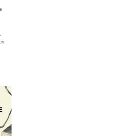
a
,
es