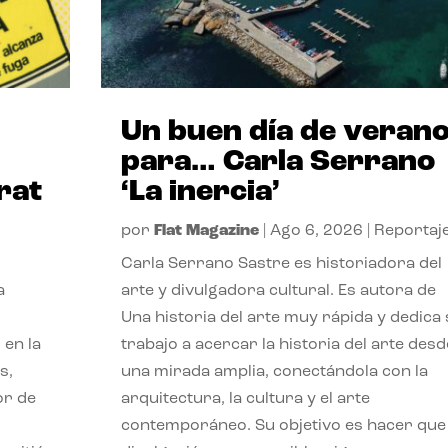
Un buen día de veran
para… Carla Serrano
rat
‘La inercia’
por
Flat Magazine
|
Ago 6, 2026
|
Reportaj
Carla Serrano Sastre es historiadora del
a
arte y divulgadora cultural. Es autora de
Una historia del arte muy rápida y dedica
 en la
trabajo a acercar la historia del arte desd
s,
una mirada amplia, conectándola con la
or de
arquitectura, la cultura y el arte
contemporáneo. Su objetivo es hacer que 