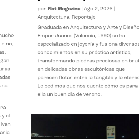
por
Flat Magazine
|
Ago 2, 2026
|
Arquitectura
,
Reportaje
Graduada en Arquitectura y Arte y Diseño
 mucho
Empar Juanes (Valencia, 1990) se ha
 o no,
especializado en joyería y fusiona diverso
as,
conocimientos en su práctica artística,
agan
transformando piedras preciosas en bru
turas
en delicadas obras escultóricas que
vadas
parecen flotar entre lo tangible y lo etére
 una
Le pedimos que nos cuente cómo es para
ella un buen día de verano.
ora
 y el
 Ivan
aría