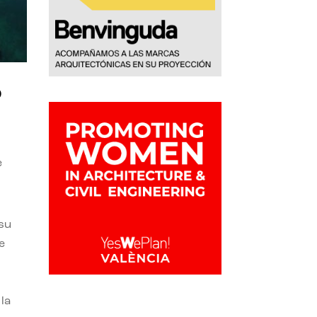
o
e
 su
e
la