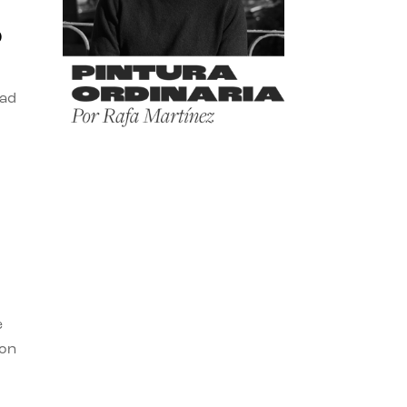
o
dad
e
con