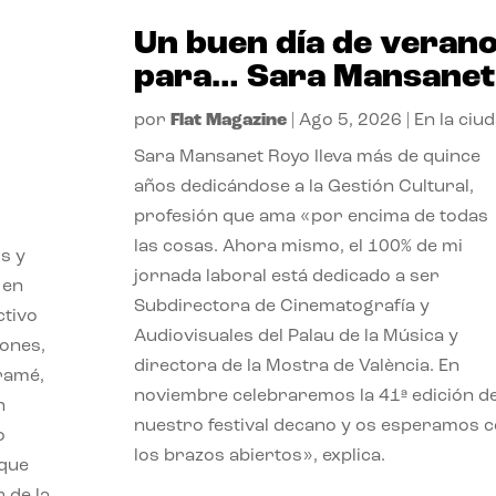
Un buen día de veran
para… Sara Mansanet
por
Flat Magazine
|
Ago 5, 2026
|
En la ciu
Sara Mansanet Royo lleva más de quince
años dedicándose a la Gestión Cultural,
profesión que ama «por encima de todas
las cosas. Ahora mismo, el 100% de mi
s y
jornada laboral está dedicado a ser
 en
Subdirectora de Cinematografía y
ctivo
Audiovisuales del Palau de la Música y
iones,
directora de la Mostra de València. En
iramé,
noviembre celebraremos la 41ª edición d
n
nuestro festival decano y os esperamos 
o
los brazos abiertos», explica.
 que
 de la