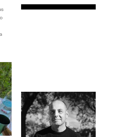
us
do
a