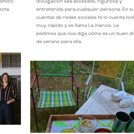
emitió
divulgación sea accesible, rigurosa y
ecta
entretenida para cualquier persona. En s
l
cuentas de redes sociales te lo cuenta to
muy rápido y se llama La Inercia. Le
pedimos que nos diga cómo es un buen dí
de verano para ella.