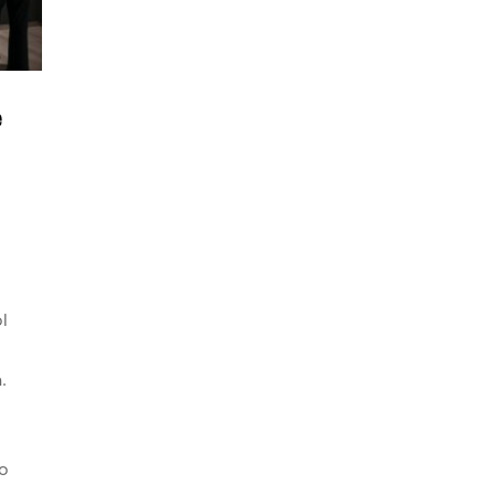
e
l
.
o