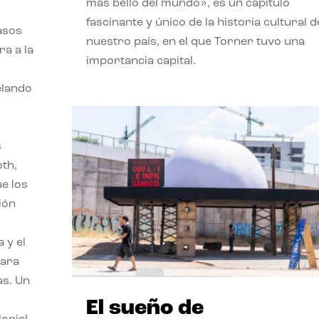
más bello del mundo», es un capítulo
fascinante y único de la historia cultural d
asos
nuestro país, en el que Torner tuvo una
ra a la
importancia capital.
velando
s
oth,
ue los
ión
 y el
para
as. Un
El sueño de