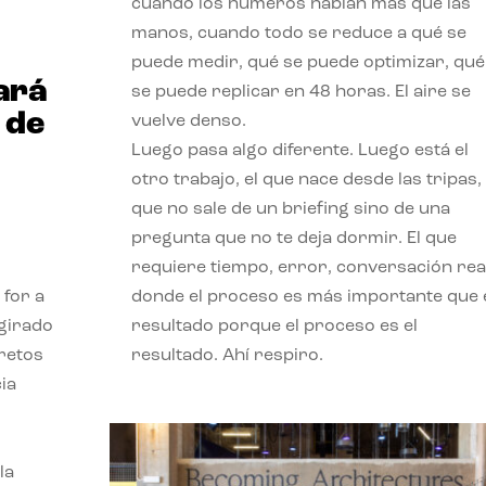
cuando los números hablan más que las
manos, cuando todo se reduce a qué se
puede medir, qué se puede optimizar, qué
ará
se puede replicar en 48 horas. El aire se
 de
vuelve denso.
Luego pasa algo diferente. Luego está el
otro trabajo, el que nace desde las tripas, 
que no sale de un briefing sino de una
pregunta que no te deja dormir. El que
requiere tiempo, error, conversación real
 for a
donde el proceso es más importante que 
 girado
resultado porque el proceso es el
 retos
resultado. Ahí respiro.
ia
la