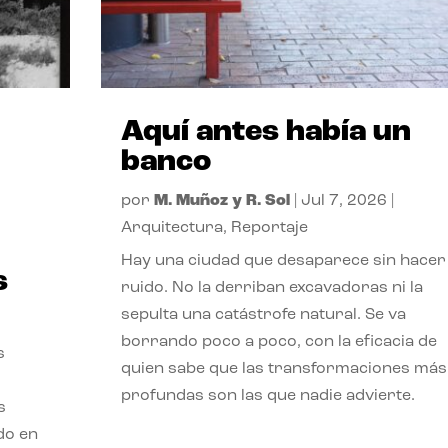
Aquí antes había un
banco
por
M. Muñoz y R. Sol
|
Jul 7, 2026
|
Arquitectura
,
Reportaje
Hay una ciudad que desaparece sin hacer
s
ruido. No la derriban excavadoras ni la
sepulta una catástrofe natural. Se va
borrando poco a poco, con la eficacia de
s
quien sabe que las transformaciones más
profundas son las que nadie advierte.
s
ado en