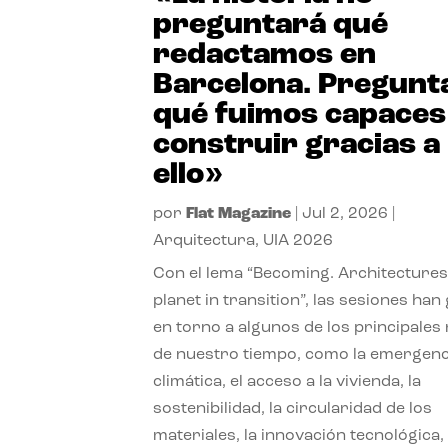
preguntará qué
redactamos en
Barcelona. Pregunt
qué fuimos capaces
construir gracias a
ello»
por
Flat Magazine
|
Jul 2, 2026
|
Arquitectura
,
UIA 2026
Con el lema “Becoming. Architectures
planet in transition”, las sesiones han
en torno a algunos de los principales
de nuestro tiempo, como la emergenc
climática, el acceso a la vivienda, la
sostenibilidad, la circularidad de los
materiales, la innovación tecnológica, 