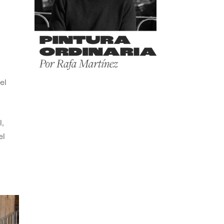
el
,
el