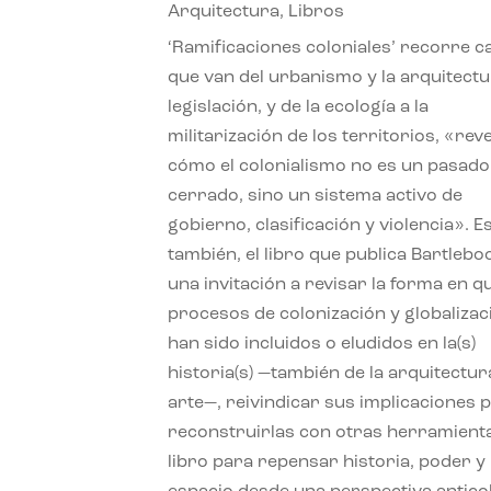
Arquitectura
,
Libros
‘Ramificaciones coloniales’ recorre c
que van del urbanismo y la arquitectu
legislación, y de la ecología a la
militarización de los territorios, «re
cómo el colonialismo no es un pasado
cerrado, sino un sistema activo de
gobierno, clasificación y violencia». E
también, el libro que publica Bartlebo
una invitación a revisar la forma en q
procesos de colonización y globalizac
han sido incluidos o eludidos en la(s)
historia(s) —también de la arquitectura
arte—, reivindicar sus implicaciones 
reconstruirlas con otras herramient
libro para repensar historia, poder y