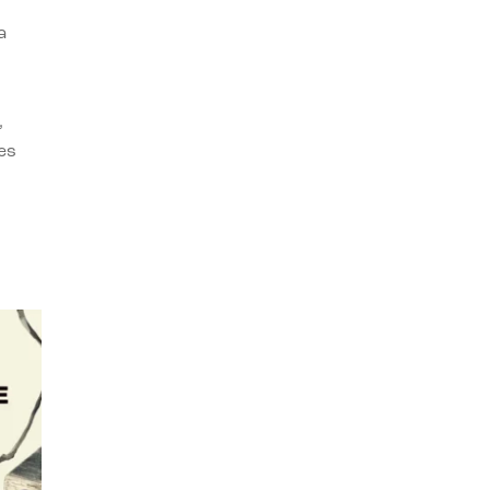
a
,
es