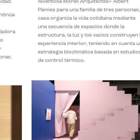
idad.
Alventosa Morell Arquitectes+ Albert
Pàmies para una familia de tres personas,
ontinúa
casa organiza la vida cotidiana mediante
una secuencia de espacios donde la
ndadora
estructura, la luz y los vacíos construyen 
lo
experiencia interior, teniendo en cuenta 
y
estrategia bioclimática basada en estudio
oras.
de control térmico.