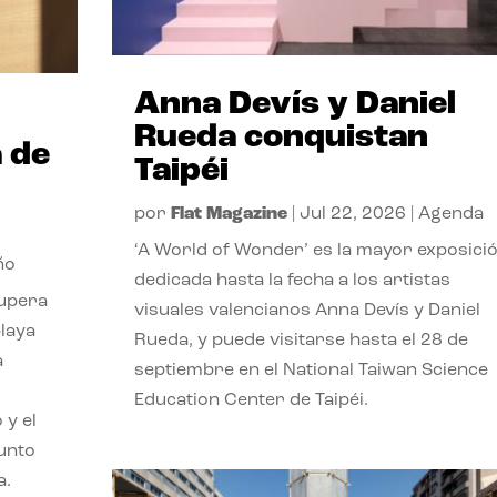
Anna Devís y Daniel
Rueda conquistan
 de
Taipéi
por
Flat Magazine
|
Jul 22, 2026
|
Agenda
‘A World of Wonder’ es la mayor exposici
ño
dedicada hasta la fecha a los artistas
cupera
visuales valencianos Anna Devís y Daniel
playa
Rueda, y puede visitarse hasta el 28 de
a
septiembre en el National Taiwan Science
Education Center de Taipéi.
 y el
punto
a.