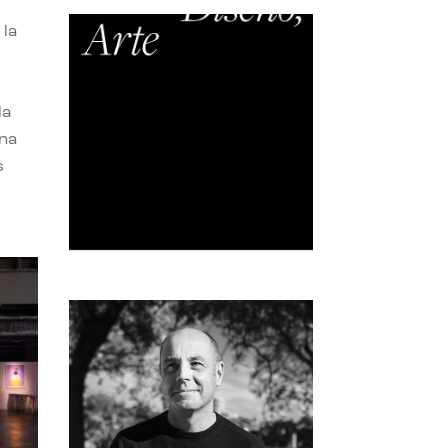
 la
la
una
s