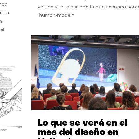
endo
ve una vuelta a «todo lo que resuena com
. La
‘human-made’»
la
el
Lo que se verá en el
mes del diseño en