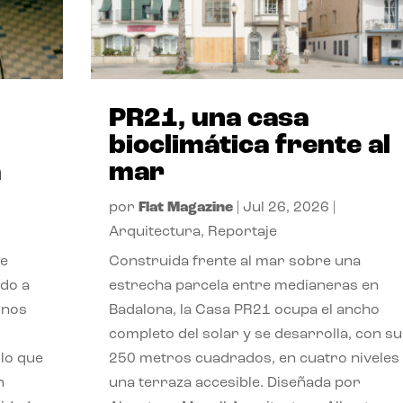
PR21, una casa
bioclimática frente al
a
mar
por
Flat Magazine
|
Jul 26, 2026
|
Arquitectura
,
Reportaje
de
Construida frente al mar sobre una
ido a
estrecha parcela entre medianeras en
 nos
Badalona, la Casa PR21 ocupa el ancho
completo del solar y se desarrolla, con su
lo que
250 metros cuadrados, en cuatro niveles
n
una terraza accesible. Diseñada por