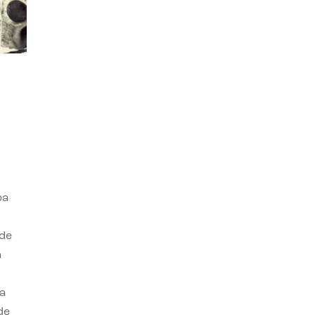
ba
 de
n
a
de