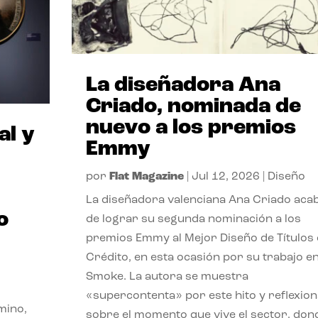
La diseñadora Ana
Criado, nominada de
nuevo a los premios
al y
Emmy
por
Flat Magazine
|
Jul 12, 2026
|
Diseño
La diseñadora valenciana Ana Criado aca
o
de lograr su segunda nominación a los
premios Emmy al Mejor Diseño de Títulos
Crédito, en esta ocasión por su trabajo e
Smoke. La autora se muestra
«supercontenta» por este hito y reflexion
mino,
sobre el momento que vive el sector, don