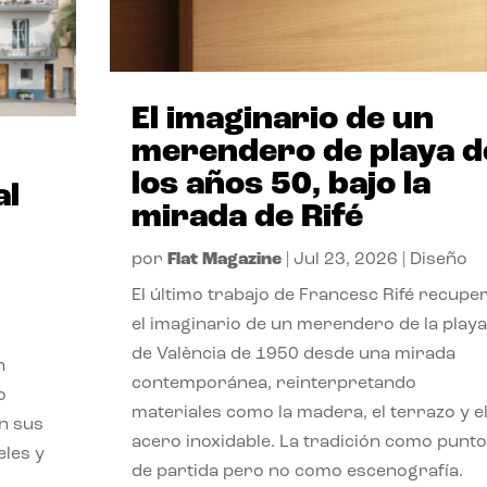
El imaginario de un
merendero de playa d
los años 50, bajo la
al
mirada de Rifé
por
Flat Magazine
|
Jul 23, 2026
|
Diseño
El último trabajo de Francesc Rifé recupe
el imaginario de un merendero de la playa
de València de 1950 desde una mirada
n
contemporánea, reinterpretando
o
materiales como la madera, el terrazo y e
on sus
acero inoxidable. La tradición como punto
eles y
de partida pero no como escenografía.