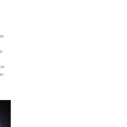
us
ro
os
an