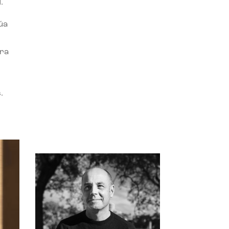
.
úa
ora
.