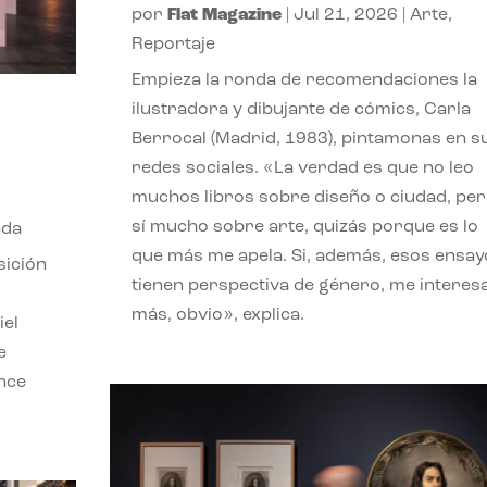
por
Flat Magazine
|
Jul 21, 2026
|
Arte
,
Reportaje
Empieza la ronda de recomendaciones la
ilustradora y dibujante de cómics, Carla
Berrocal (Madrid, 1983), pintamonas en s
redes sociales. «La verdad es que no leo
muchos libros sobre diseño o ciudad, pe
sí mucho sobre arte, quizás porque es lo
nda
que más me apela. Si, además, esos ensay
sición
tienen perspectiva de género, me interes
más, obvio», explica.
iel
e
ence