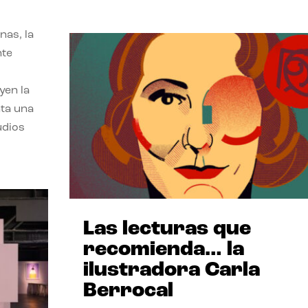
nas, la
nte
yen la
nta una
udios
Las lecturas que
recomienda… la
ilustradora Carla
Berrocal