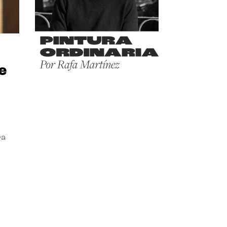
e
ra
l