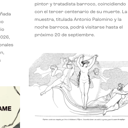
pintor y tratadista barroco, coincidiendo
con el tercer centenario de su muerte. La
eñada
muestra, titulada Antonio Palomino y la
co
noche barroca, podrá visitarse hasta el
io
próximo 20 de septiembre.
2026,
onales
n,
s