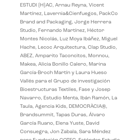
ESTUDI {H}AC, Arnau Reyna, Vicent
Martínez, Lavernia&Cienfuegos, PackCo
Brand and Packaging, Jorge Herrera
Studio, Fernando Martínez, Héctor
Montes Nicolás, Luz Moya Ibáñez, Miguel
Hache, Lecoc Arquitectura, Clap Studio,
ABEZ, Amparito Taconcitos, Monnou,
Makea, Alicia Bonillo Calero, Marina
García-Broch Martín y Laura Hueso
Vallés para el Grupo de investigación
Bioestructuras Textiles, Fase y Josep
Navarro, Estudio Menta, Ibán Ramón, La
Taula, Agencia Kids, DEMOCRÀCIA®,
Brandsummit, Tapas Duras, Álvaro
García Ruano, Elena Yuste, David
Consuegra, Jon Zabala, Sara Méndez