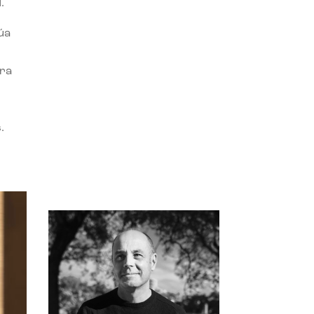
.
úa
ora
.