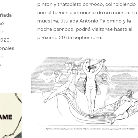
pintor y tratadista barroco, coincidiendo
con el tercer centenario de su muerte. La
eñada
muestra, titulada Antonio Palomino y la
co
noche barroca, podrá visitarse hasta el
io
próximo 20 de septiembre.
2026,
onales
n,
s