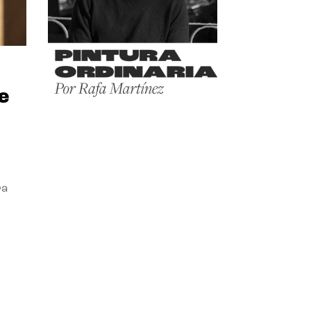
e
ra
l