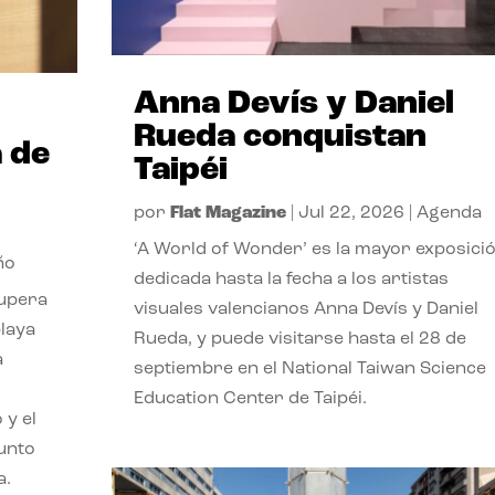
Anna Devís y Daniel
Rueda conquistan
 de
Taipéi
por
Flat Magazine
|
Jul 22, 2026
|
Agenda
‘A World of Wonder’ es la mayor exposici
ño
dedicada hasta la fecha a los artistas
cupera
visuales valencianos Anna Devís y Daniel
playa
Rueda, y puede visitarse hasta el 28 de
a
septiembre en el National Taiwan Science
Education Center de Taipéi.
 y el
punto
a.