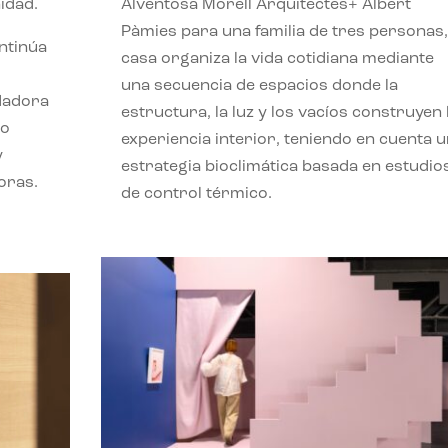
idad.
Alventosa Morell Arquitectes+ Albert
Pàmies para una familia de tres personas,
ontinúa
casa organiza la vida cotidiana mediante
una secuencia de espacios donde la
ndadora
estructura, la luz y los vacíos construyen 
lo
experiencia interior, teniendo en cuenta 
y
estrategia bioclimática basada en estudio
oras.
de control térmico.