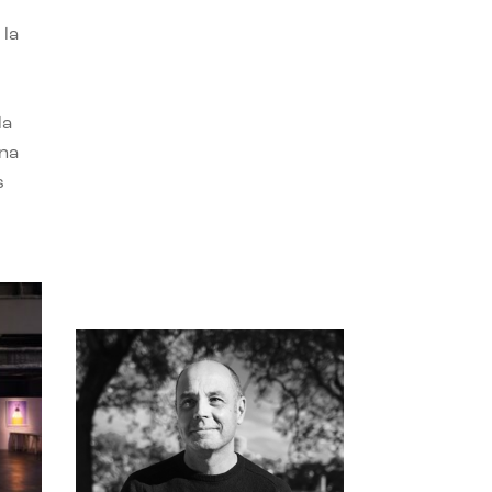
 la
la
una
s