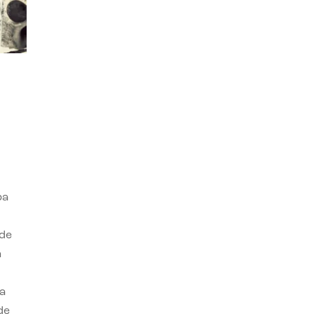
ba
 de
n
a
de