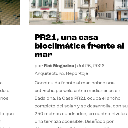
PR21, una casa
bioclimática frente al
a
mar
por
Flat Magazine
|
Jul 26, 2026
|
Arquitectura
,
Reportaje
de
Construida frente al mar sobre una
ido a
estrecha parcela entre medianeras en
 nos
Badalona, la Casa PR21 ocupa el ancho
completo del solar y se desarrolla, con su
lo que
250 metros cuadrados, en cuatro niveles
n
una terraza accesible. Diseñada por