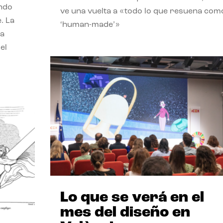
endo
ve una vuelta a «todo lo que resuena com
. La
‘human-made’»
la
el
Lo que se verá en el
mes del diseño en