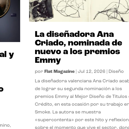
La diseñadora Ana
Criado, nominada de
nuevo a los premios
al y
Emmy
por
Flat Magazine
|
Jul 12, 2026
|
Diseño
La diseñadora valenciana Ana Criado aca
o
de lograr su segunda nominación a los
premios Emmy al Mejor Diseño de Títulos
Crédito, en esta ocasión por su trabajo e
Smoke. La autora se muestra
«supercontenta» por este hito y reflexion
mino,
sobre el momento que vive el sector, don