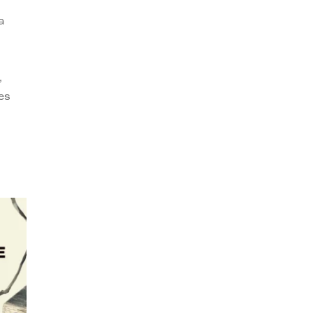
a
,
es