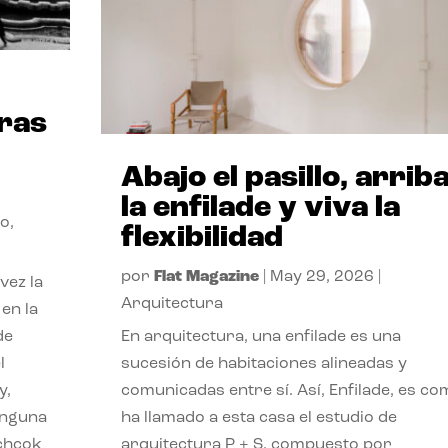
o
ras
Abajo el pasillo, arrib
la enfilade y viva la
ño
,
flexibilidad
por
Flat Magazine
|
May 29, 2026
|
vez la
Arquitectura
en la
de
En arquitectura, una enfilade es una
l
sucesión de habitaciones alineadas y
y,
comunicadas entre sí. Así, Enfilade, es c
ninguna
ha llamado a esta casa el estudio de
tchcok
arquitectura P + S, compuesto por