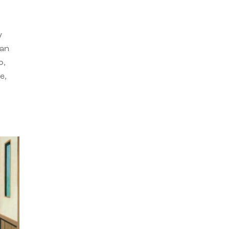
y
can
o,
e,
,