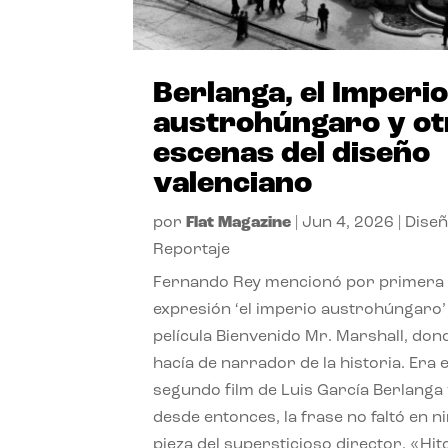
Berlanga, el Imperi
austrohúngaro y ot
escenas del diseño
valenciano
por
Flat Magazine
|
Jun 4, 2026
|
Dise
Reportaje
Fernando Rey mencionó por primera 
expresión ‘el imperio austrohúngaro’ 
película Bienvenido Mr. Marshall, don
hacía de narrador de la historia. Era e
segundo film de Luis García Berlanga 
desde entonces, la frase no faltó en 
pieza del supersticioso director. «Hi