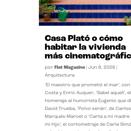
Casa Plató o cómo
habitar la vivienda
más cinematográfi
por
Flat Magazine
|
Jun 8, 2026
|
Arquitectura
‘El maestro que prometió el mar’, con
Costa y Enric Auquer, ‘Sabel aquell’, e
homenaje al humorista Eugenio que di
David Trueba, ‘Polvo serán’, de Carlo
Marqués-Marcet o ‘Carta a mi madre
mi hijo’, el cortometraje de Carla Sim