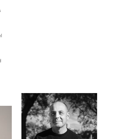
s
l
d