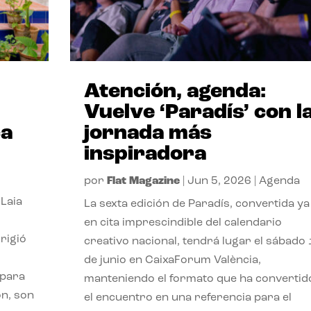
Atención, agenda:
Vuelve ‘Paradís’ con l
ca
jornada más
inspiradora
por
Flat Magazine
|
Jun 5, 2026
|
Agenda
 Laia
La sexta edición de Paradís, convertida ya
l
en cita imprescindible del calendario
rigió
creativo nacional, tendrá lugar el sábado
s
de junio en CaixaForum València,
 para
manteniendo el formato que ha convertid
ón, son
el encuentro en una referencia para el