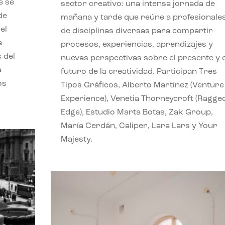
e se
sector creativo: una intensa jornada de
de
mañana y tarde que reúne a profesionale
el
de disciplinas diversas para compartir
a
procesos, experiencias, aprendizajes y
s del
nuevas perspectivas sobre el presente y e
a
futuro de la creatividad. Participan Tres
os
Tipos Gráficos, Alberto Martínez (Venture
Experience), Venetia Thorneycroft (Ragge
Edge), Estudio Marta Botas, Zak Group,
María Cerdán, Caliper, Lara Lars y Your
Majesty.