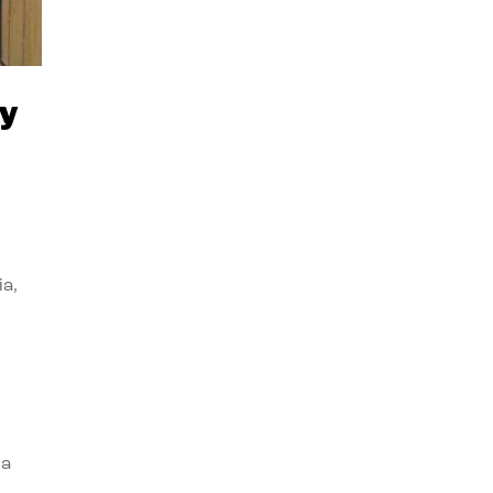
 y
a,
ra