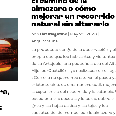
El camino de la
almazara o cómo
mejorar un recorrido
natural sin alterarlo
por
Flat Magazine
|
May 23, 2026
|
Arquitectura
La propuesta surge de la observación y el
propio uso que los habitantes y visitantes
de La Artejuela, una pequeña aldea del Alt
Mijares (Castellón), ya realizaban en el lug
«Con ella no queremos alterar el paseo y
existente sino, de una manera sutil, mejor
ra,
la experiencia del recorrido y la estancia.
y
paseo entre la acequia y la balsa, sobre el
:
gres y las hojas caídas y las tejas y los
cascotes del derrumbe; con la almazara y