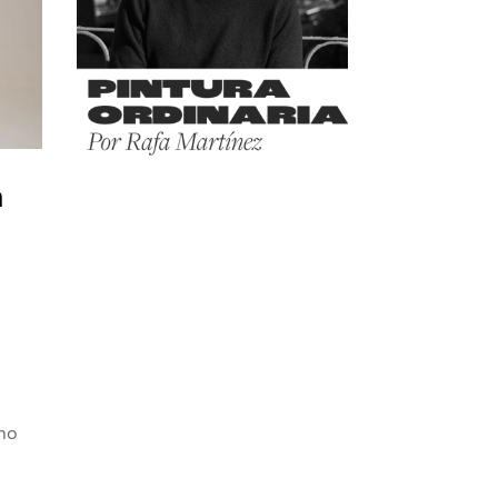
a
omo