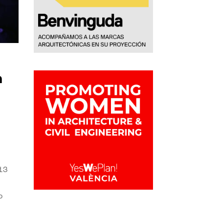
a
 13
o