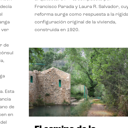
 decía
Francisco Parada y Laura R. Salvador, cu
el
reforma surge como respuesta a la rígid
langa
configuración original de la vivienda,
 ver
construida en 1920.
r
or de
 cónsul
a,
nga
a. Esta
tancia
bano de
cen en
 del