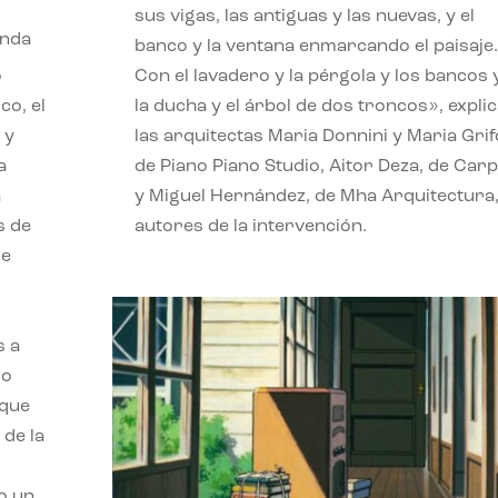
sus vigas, las antiguas y las nuevas, y el
nda
banco y la ventana enmarcando el paisaje.
o
Con el lavadero y la pérgola y los bancos 
co, el
la ducha y el árbol de dos troncos», expli
 y
las arquitectas Maria Donnini y Maria Grif
a
de Piano Piano Studio, Aitor Deza, de Carp
a
y Miguel Hernández, de Mha Arquitectura
s de
autores de la intervención.
de
s a
io
 que
 de la
mo un