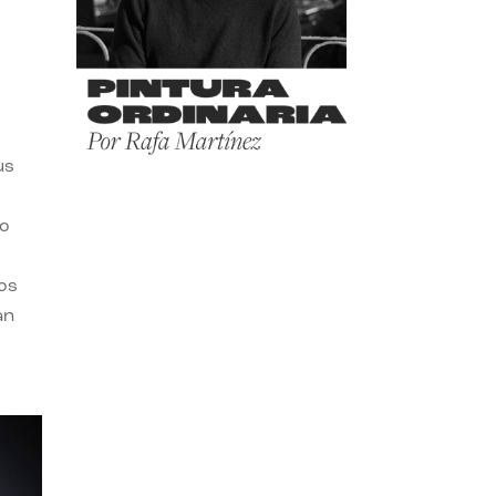
us
ro
os
an