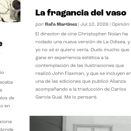
La fragancia del vaso
por
Rafa Martínez
|
Jul 10, 2026
|
Opinión
El director de cine Christopher Nolan ha
e
rodado una nueva versión de La Odisea, y
yo no sé si quiero verla. Dudo mucho que
s
gane en experiencia estética a la
contemplación de las ilustraciones que
ño
realizó John Flaxman, y que se incluyen e
una de las ediciones que publicó Alianza
 acaba
acompañando a la traducción de Carlos
os
García Gual. Me lo pensaré.
ulos de
jo en
exiona
 donde