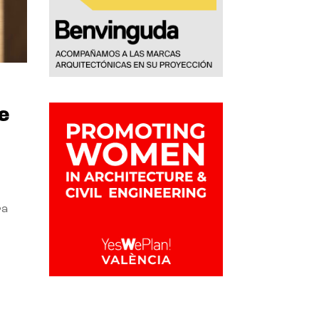
e
ra
l