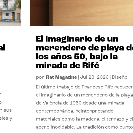
El imaginario de un
al
merendero de playa d
los años 50, bajo la
mirada de Rifé
por
Flat Magazine
|
Jul 23, 2026
|
Diseño
El último trabajo de Francesc Rifé recupe
n
el imaginario de un merendero de la playa
o
de València de 1950 desde una mirada
on sus
contemporánea, reinterpretando
eles y
materiales como la madera, el terrazo y e
acero inoxidable. La tradición como punto