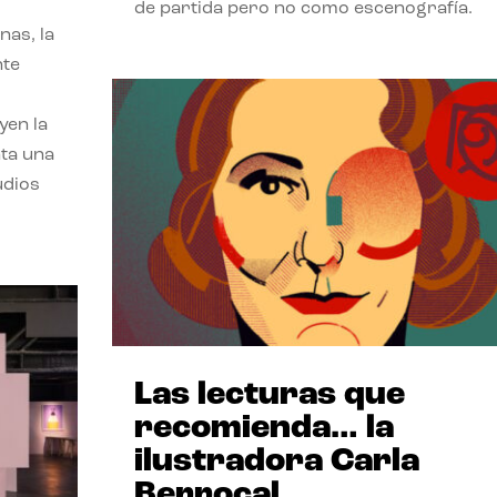
de partida pero no como escenografía.
nas, la
nte
yen la
nta una
udios
Las lecturas que
recomienda… la
ilustradora Carla
Berrocal