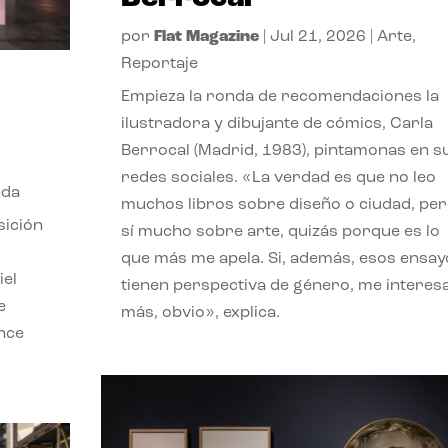
por
Flat Magazine
|
Jul 21, 2026
|
Arte
,
Reportaje
Empieza la ronda de recomendaciones la
ilustradora y dibujante de cómics, Carla
Berrocal (Madrid, 1983), pintamonas en s
redes sociales. «La verdad es que no leo
nda
muchos libros sobre diseño o ciudad, pe
sición
sí mucho sobre arte, quizás porque es lo
que más me apela. Si, además, esos ensay
iel
tienen perspectiva de género, me interes
e
más, obvio», explica.
ence