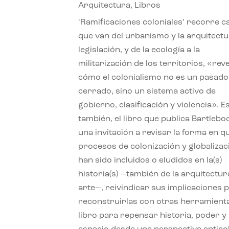
Arquitectura
,
Libros
‘Ramificaciones coloniales’ recorre c
que van del urbanismo y la arquitectu
legislación, y de la ecología a la
militarización de los territorios, «re
cómo el colonialismo no es un pasado
cerrado, sino un sistema activo de
gobierno, clasificación y violencia». E
también, el libro que publica Bartlebo
una invitación a revisar la forma en q
procesos de colonización y globalizac
han sido incluidos o eludidos en la(s)
historia(s) —también de la arquitectura
arte—, reivindicar sus implicaciones 
reconstruirlas con otras herramient
libro para repensar historia, poder y