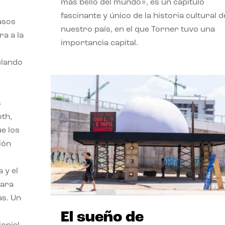
más bello del mundo», es un capítulo
fascinante y único de la historia cultural d
asos
nuestro país, en el que Torner tuvo una
ra a la
importancia capital.
velando
s
oth,
ue los
ión
 y el
para
as. Un
El sueño de