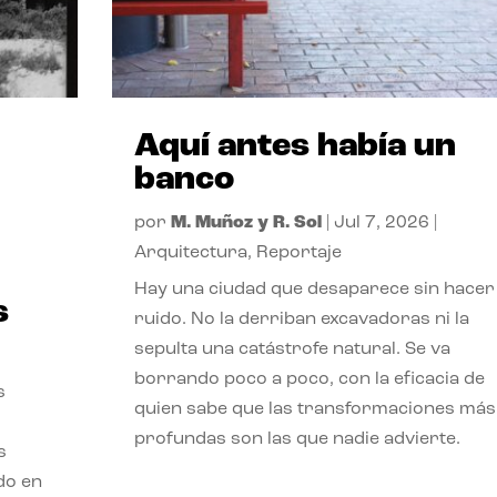
Aquí antes había un
banco
por
M. Muñoz y R. Sol
|
Jul 7, 2026
|
Arquitectura
,
Reportaje
Hay una ciudad que desaparece sin hacer
s
ruido. No la derriban excavadoras ni la
sepulta una catástrofe natural. Se va
borrando poco a poco, con la eficacia de
s
quien sabe que las transformaciones más
profundas son las que nadie advierte.
s
ado en