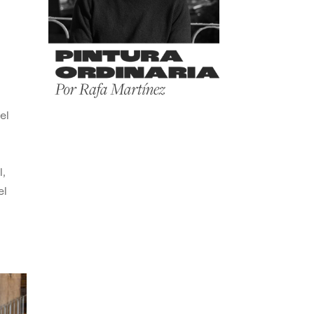
el
,
el