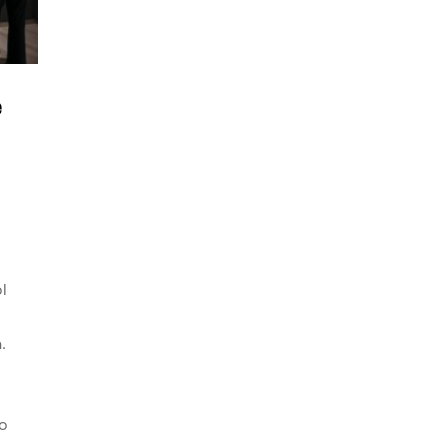
e
l
.
o