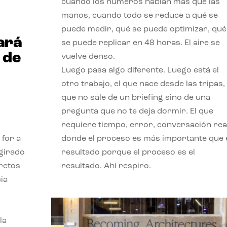
cuando los números hablan más que las
manos, cuando todo se reduce a qué se
puede medir, qué se puede optimizar, qué
ará
se puede replicar en 48 horas. El aire se
 de
vuelve denso.
Luego pasa algo diferente. Luego está el
otro trabajo, el que nace desde las tripas, 
que no sale de un briefing sino de una
pregunta que no te deja dormir. El que
requiere tiempo, error, conversación real
 for a
donde el proceso es más importante que 
 girado
resultado porque el proceso es el
 retos
resultado. Ahí respiro.
ia
la