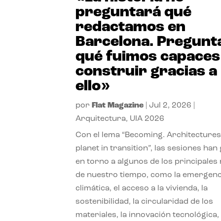
preguntará qué
redactamos en
Barcelona. Pregunt
qué fuimos capaces
construir gracias a
ello»
por
Flat Magazine
|
Jul 2, 2026
|
Arquitectura
,
UIA 2026
Con el lema “Becoming. Architectures
planet in transition”, las sesiones han
en torno a algunos de los principales
de nuestro tiempo, como la emergenc
climática, el acceso a la vivienda, la
sostenibilidad, la circularidad de los
materiales, la innovación tecnológica, 