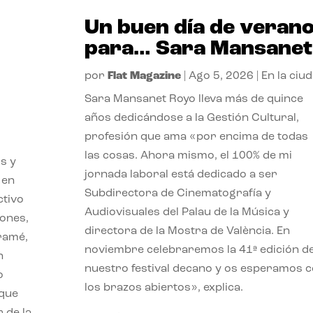
Un buen día de veran
para… Sara Mansanet
por
Flat Magazine
|
Ago 5, 2026
|
En la ciu
Sara Mansanet Royo lleva más de quince
años dedicándose a la Gestión Cultural,
profesión que ama «por encima de todas
las cosas. Ahora mismo, el 100% de mi
s y
jornada laboral está dedicado a ser
 en
Subdirectora de Cinematografía y
ctivo
Audiovisuales del Palau de la Música y
iones,
directora de la Mostra de València. En
iramé,
noviembre celebraremos la 41ª edición d
n
nuestro festival decano y os esperamos 
o
los brazos abiertos», explica.
 que
 de la