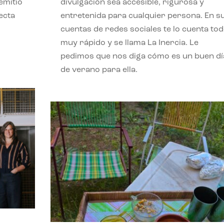
emitió
divulgación sea accesible, rigurosa y
ecta
entretenida para cualquier persona. En s
l
cuentas de redes sociales te lo cuenta to
muy rápido y se llama La Inercia. Le
pedimos que nos diga cómo es un buen dí
de verano para ella.