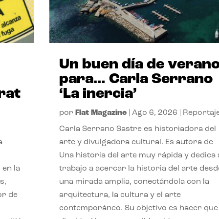
Un buen día de veran
para… Carla Serrano
rat
‘La inercia’
por
Flat Magazine
|
Ago 6, 2026
|
Reportaj
Carla Serrano Sastre es historiadora del
a
arte y divulgadora cultural. Es autora de
Una historia del arte muy rápida y dedica
 en la
trabajo a acercar la historia del arte desd
s,
una mirada amplia, conectándola con la
or de
arquitectura, la cultura y el arte
contemporáneo. Su objetivo es hacer que 