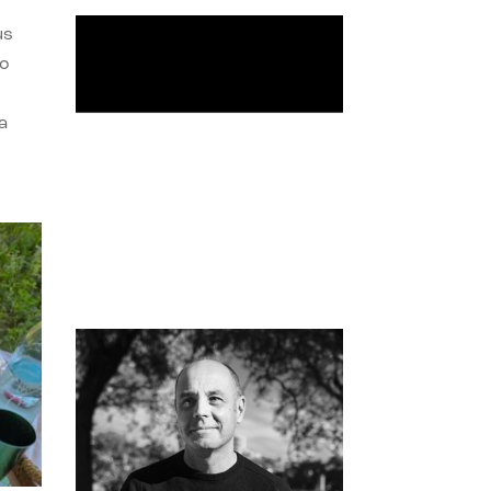
us
do
a