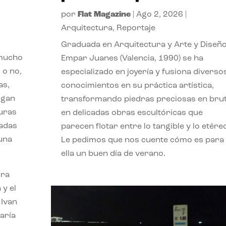
por
Flat Magazine
|
Ago 2, 2026
|
Arquitectura
,
Reportaje
Graduada en Arquitectura y Arte y Diseño
 mucho
Empar Juanes (Valencia, 1990) se ha
 o no,
especializado en joyería y fusiona diverso
as,
conocimientos en su práctica artística,
agan
transformando piedras preciosas en bru
turas
en delicadas obras escultóricas que
vadas
parecen flotar entre lo tangible y lo etére
 una
Le pedimos que nos cuente cómo es para
ella un buen día de verano.
ora
 y el
 Ivan
aría