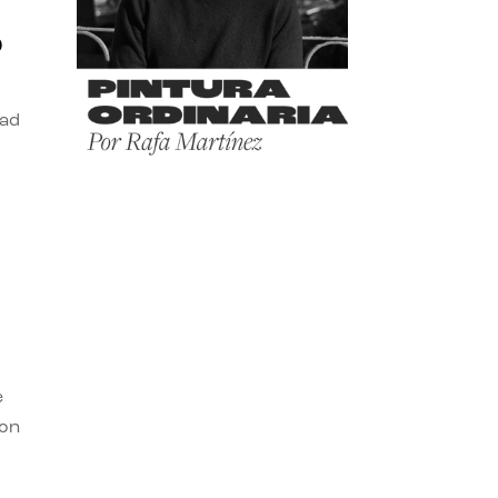
o
dad
e
con