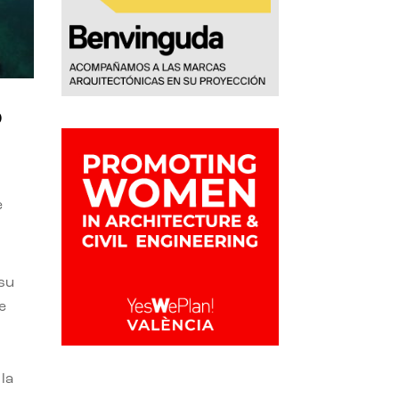
o
e
 su
e
la