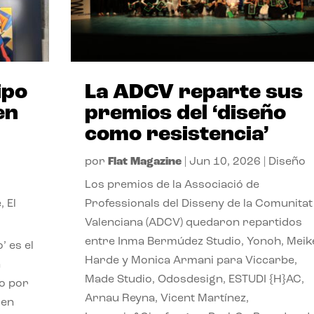
ipo
La ADCV reparte sus
en
premios del ‘diseño
como resistencia’
por
Flat Magazine
|
Jun 10, 2026
|
Diseño
Los premios de la Associació de
e
,
El
Professionals del Disseny de la Comunitat
Valenciana (ADCV) quedaron repartidos
entre Inma Bermúdez Studio, Yonoh, Meik
’ es el
Harde y Monica Armani para Viccarbe,
n
Made Studio, Odosdesign, ESTUDI {H}AC,
do por
Arnau Reyna, Vicent Martínez,
gen