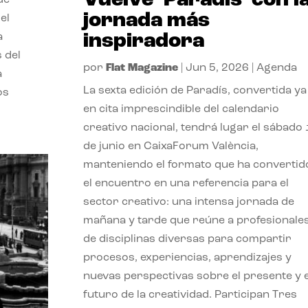
Vuelve ‘Paradís’ con l
jornada más
el
inspiradora
a
s del
por
Flat Magazine
|
Jun 5, 2026
|
Agenda
a
La sexta edición de Paradís, convertida ya
os
en cita imprescindible del calendario
creativo nacional, tendrá lugar el sábado
de junio en CaixaForum València,
manteniendo el formato que ha convertid
el encuentro en una referencia para el
sector creativo: una intensa jornada de
mañana y tarde que reúne a profesionale
de disciplinas diversas para compartir
procesos, experiencias, aprendizajes y
nuevas perspectivas sobre el presente y e
futuro de la creatividad. Participan Tres