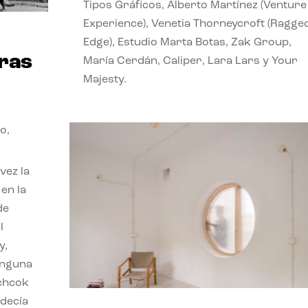
Tipos Gráficos, Alberto Martínez (Venture
Experience), Venetia Thorneycroft (Ragge
o
Edge), Estudio Marta Botas, Zak Group,
ras
María Cerdán, Caliper, Lara Lars y Your
Majesty.
ño
,
vez la
en la
de
l
y,
ninguna
tchcok
 decía