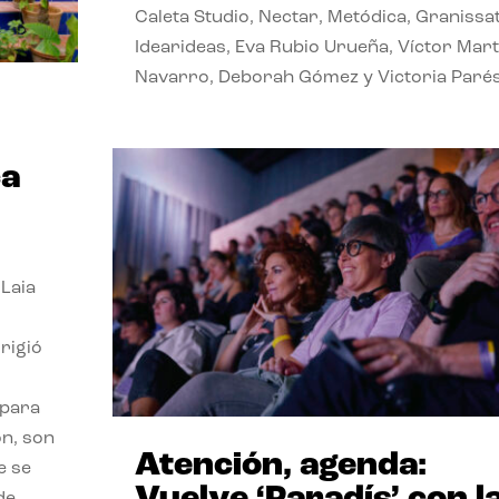
Caleta Studio, Nectar, Metódica, Granissat
Idearideas, Eva Rubio Urueña, Víctor Mart
Navarro, Deborah Gómez y Victoria Paré
ca
 Laia
l
rigió
s
 para
ón, son
Atención, agenda:
e se
de