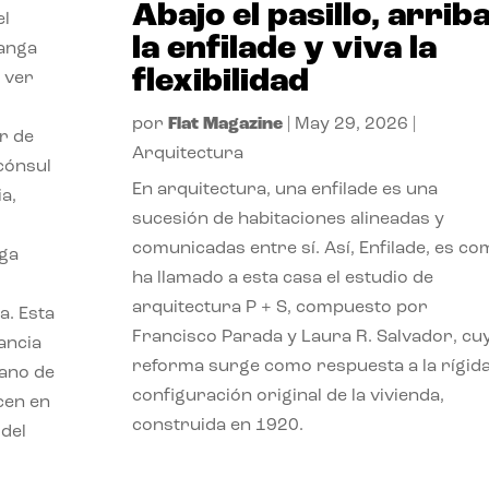
Abajo el pasillo, arrib
el
la enfilade y viva la
langa
flexibilidad
 ver
r
por
Flat Magazine
|
May 29, 2026
|
or de
Arquitectura
 cónsul
En arquitectura, una enfilade es una
a,
sucesión de habitaciones alineadas y
comunicadas entre sí. Así, Enfilade, es c
nga
ha llamado a esta casa el estudio de
arquitectura P + S, compuesto por
a. Esta
Francisco Parada y Laura R. Salvador, cu
tancia
reforma surge como respuesta a la rígid
bano de
configuración original de la vivienda,
cen en
construida en 1920.
 del