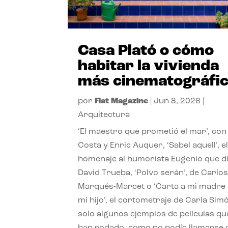
Casa Plató o cómo
habitar la vivienda
más cinematográfi
por
Flat Magazine
|
Jun 8, 2026
|
Arquitectura
‘El maestro que prometió el mar’, con
Costa y Enric Auquer, ‘Sabel aquell’, e
homenaje al humorista Eugenio que di
David Trueba, ‘Polvo serán’, de Carlo
Marqués-Marcet o ‘Carta a mi madre
mi hijo’, el cortometraje de Carla Sim
solo algunos ejemplos de películas qu
han rodado, como no podía llamarse 