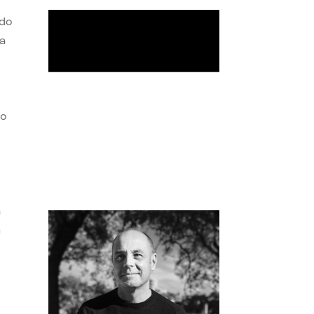
ndo
a
so
a
n