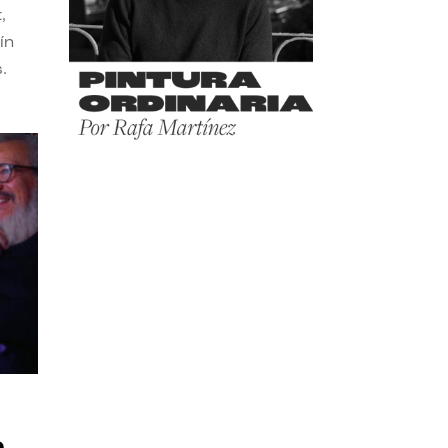
,
ín
s.