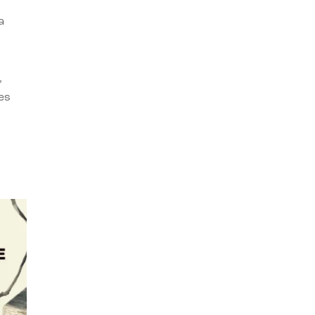
a
,
es