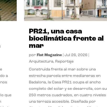
PR21, una casa
bioclimática frente al
a
mar
por
Flat Magazine
|
Jul 26, 2026
|
Arquitectura
,
Reportaje
de
Construida frente al mar sobre una
ido a
estrecha parcela entre medianeras en
 nos
Badalona, la Casa PR21 ocupa el ancho
completo del solar y se desarrolla, con su
lo que
250 metros cuadrados, en cuatro niveles
n
una terraza accesible. Diseñada por