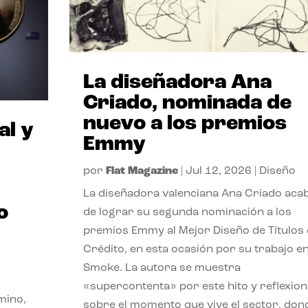
La diseñadora Ana
Criado, nominada de
nuevo a los premios
al y
Emmy
por
Flat Magazine
|
Jul 12, 2026
|
Diseño
La diseñadora valenciana Ana Criado aca
o
de lograr su segunda nominación a los
premios Emmy al Mejor Diseño de Títulos
Crédito, en esta ocasión por su trabajo e
Smoke. La autora se muestra
«supercontenta» por este hito y reflexion
mino,
sobre el momento que vive el sector, don