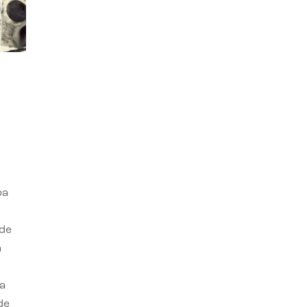
ba
 de
n
a
de