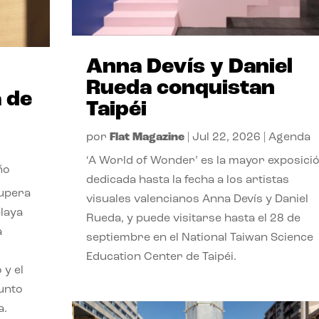
Anna Devís y Daniel
Rueda conquistan
 de
Taipéi
por
Flat Magazine
|
Jul 22, 2026
|
Agenda
‘A World of Wonder’ es la mayor exposici
ño
dedicada hasta la fecha a los artistas
cupera
visuales valencianos Anna Devís y Daniel
playa
Rueda, y puede visitarse hasta el 28 de
a
septiembre en el National Taiwan Science
Education Center de Taipéi.
 y el
punto
a.