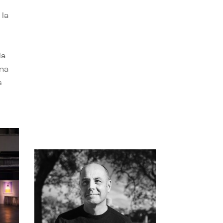
 la
la
una
s