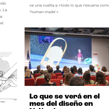
endo
ve una vuelta a «todo lo que resuena com
. La
‘human-made’»
la
el
Lo que se verá en el
mes del diseño en