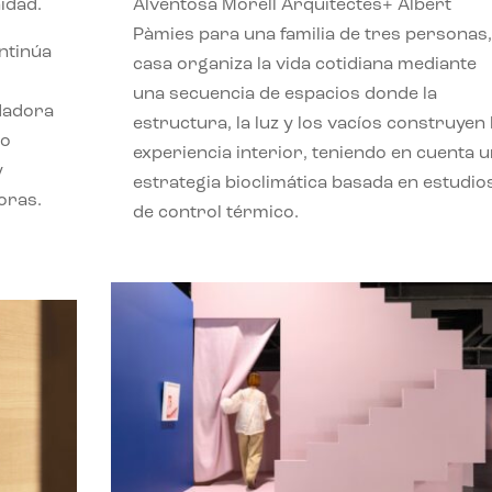
idad.
Alventosa Morell Arquitectes+ Albert
Pàmies para una familia de tres personas,
ontinúa
casa organiza la vida cotidiana mediante
una secuencia de espacios donde la
ndadora
estructura, la luz y los vacíos construyen 
lo
experiencia interior, teniendo en cuenta 
y
estrategia bioclimática basada en estudio
oras.
de control térmico.