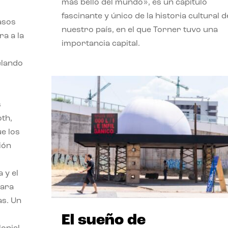
más bello del mundo», es un capítulo
fascinante y único de la historia cultural d
asos
nuestro país, en el que Torner tuvo una
ra a la
importancia capital.
velando
s
oth,
ue los
ión
 y el
para
as. Un
El sueño de