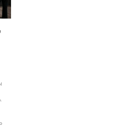
e
l
.
o