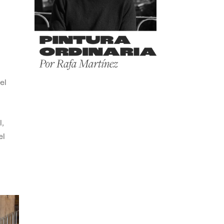
el
,
el