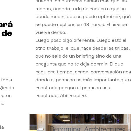
cuando los números hablan más que las
manos, cuando todo se reduce a qué se
puede medir, qué se puede optimizar, qué
ará
se puede replicar en 48 horas. El aire se
 de
vuelve denso.
Luego pasa algo diferente. Luego está el
otro trabajo, el que nace desde las tripas, 
que no sale de un briefing sino de una
pregunta que no te deja dormir. El que
requiere tiempo, error, conversación real
 for a
donde el proceso es más importante que 
 girado
resultado porque el proceso es el
 retos
resultado. Ahí respiro.
ia
la