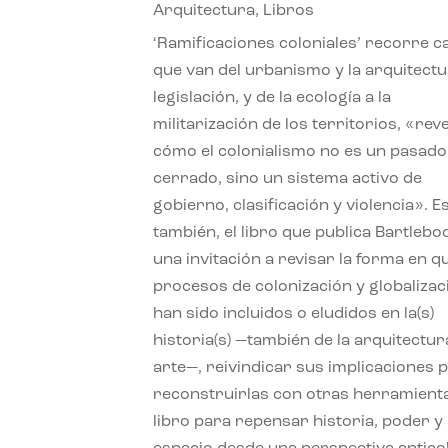
Arquitectura
,
Libros
‘Ramificaciones coloniales’ recorre c
que van del urbanismo y la arquitectu
legislación, y de la ecología a la
militarización de los territorios, «re
cómo el colonialismo no es un pasado
cerrado, sino un sistema activo de
gobierno, clasificación y violencia». E
también, el libro que publica Bartlebo
una invitación a revisar la forma en q
procesos de colonización y globalizac
han sido incluidos o eludidos en la(s)
historia(s) —también de la arquitectura
arte—, reivindicar sus implicaciones 
reconstruirlas con otras herramient
libro para repensar historia, poder y