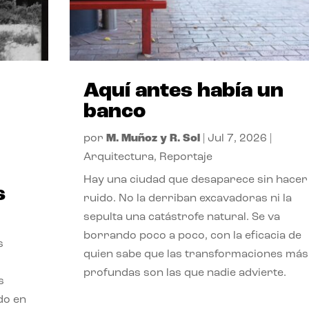
Aquí antes había un
banco
por
M. Muñoz y R. Sol
|
Jul 7, 2026
|
Arquitectura
,
Reportaje
Hay una ciudad que desaparece sin hacer
s
ruido. No la derriban excavadoras ni la
sepulta una catástrofe natural. Se va
borrando poco a poco, con la eficacia de
s
quien sabe que las transformaciones más
profundas son las que nadie advierte.
s
ado en