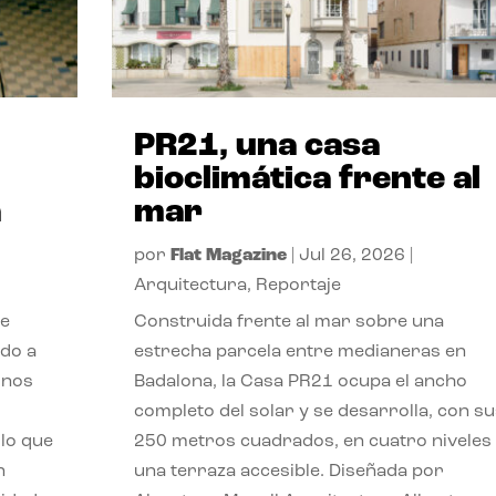
PR21, una casa
bioclimática frente al
a
mar
por
Flat Magazine
|
Jul 26, 2026
|
Arquitectura
,
Reportaje
de
Construida frente al mar sobre una
ido a
estrecha parcela entre medianeras en
 nos
Badalona, la Casa PR21 ocupa el ancho
completo del solar y se desarrolla, con su
lo que
250 metros cuadrados, en cuatro niveles
n
una terraza accesible. Diseñada por