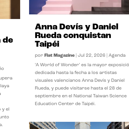
Anna Devís y Daniel
Rueda conquistan
 de
Taipéi
por
Flat Magazine
|
Jul 22, 2026
|
Agenda
‘A World of Wonder’ es la mayor exposici
ño
dedicada hasta la fecha a los artistas
cupera
visuales valencianos Anna Devís y Daniel
playa
Rueda, y puede visitarse hasta el 28 de
a
septiembre en el National Taiwan Science
Education Center de Taipéi.
 y el
punto
a.