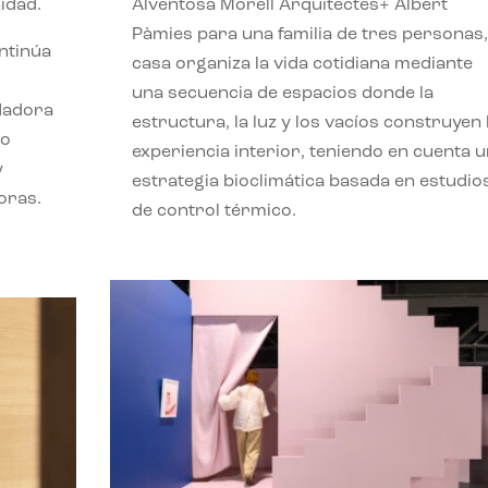
idad.
Alventosa Morell Arquitectes+ Albert
Pàmies para una familia de tres personas,
ontinúa
casa organiza la vida cotidiana mediante
una secuencia de espacios donde la
ndadora
estructura, la luz y los vacíos construyen 
lo
experiencia interior, teniendo en cuenta 
y
estrategia bioclimática basada en estudio
oras.
de control térmico.