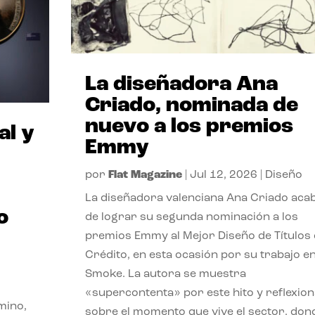
La diseñadora Ana
Criado, nominada de
nuevo a los premios
al y
Emmy
por
Flat Magazine
|
Jul 12, 2026
|
Diseño
La diseñadora valenciana Ana Criado aca
o
de lograr su segunda nominación a los
premios Emmy al Mejor Diseño de Títulos
Crédito, en esta ocasión por su trabajo e
Smoke. La autora se muestra
«supercontenta» por este hito y reflexion
mino,
sobre el momento que vive el sector, don