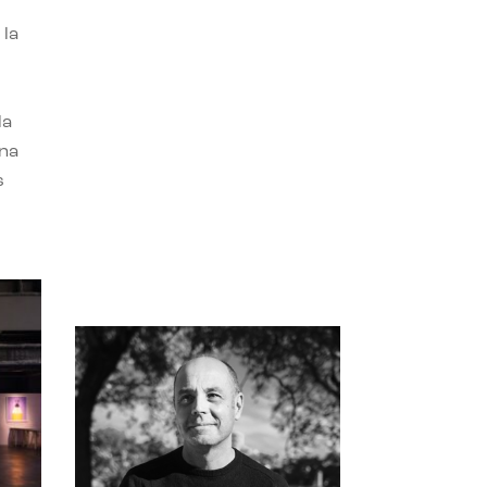
 la
la
una
s