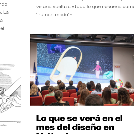
endo
ve una vuelta a «todo lo que resuena com
. La
‘human-made’»
la
el
Lo que se verá en el
mes del diseño en