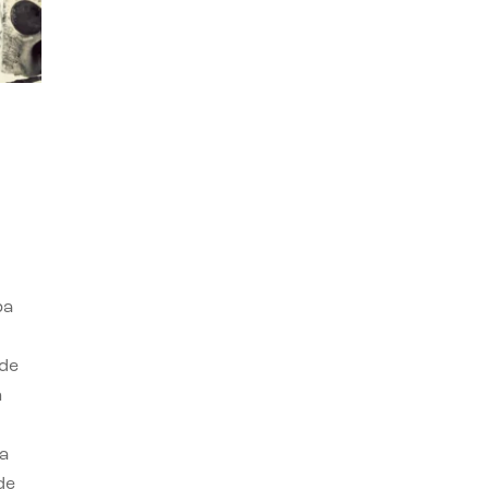
ba
 de
n
a
de