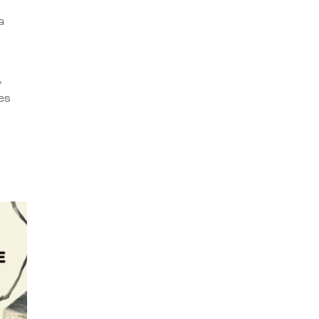
a
,
es