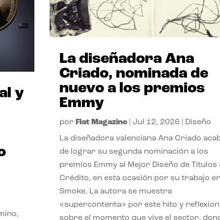
La diseñadora Ana
Criado, nominada de
nuevo a los premios
al y
Emmy
por
Flat Magazine
|
Jul 12, 2026
|
Diseño
La diseñadora valenciana Ana Criado aca
o
de lograr su segunda nominación a los
premios Emmy al Mejor Diseño de Títulos
Crédito, en esta ocasión por su trabajo e
Smoke. La autora se muestra
«supercontenta» por este hito y reflexion
mino,
sobre el momento que vive el sector, don