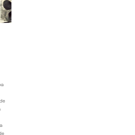
ba
 de
n
a
de