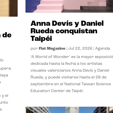
Anna Devís y Daniel
Rueda conquistan
 de
Taipéi
por
Flat Magazine
|
Jul 22, 2026
|
Agenda
‘A World of Wonder’ es la mayor exposici
ño
dedicada hasta la fecha a los artistas
cupera
visuales valencianos Anna Devís y Daniel
playa
Rueda, y puede visitarse hasta el 28 de
a
septiembre en el National Taiwan Science
Education Center de Taipéi.
 y el
punto
a.