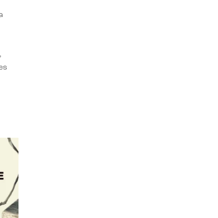
a
,
es