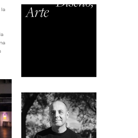
 la
la
una
s