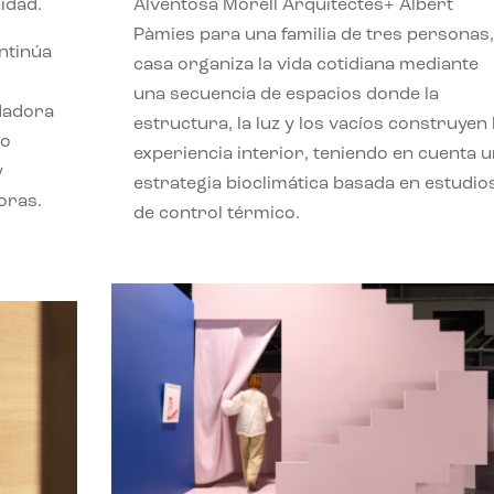
idad.
Alventosa Morell Arquitectes+ Albert
Pàmies para una familia de tres personas,
ontinúa
casa organiza la vida cotidiana mediante
una secuencia de espacios donde la
ndadora
estructura, la luz y los vacíos construyen 
lo
experiencia interior, teniendo en cuenta 
y
estrategia bioclimática basada en estudio
oras.
de control térmico.