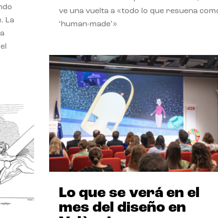
endo
ve una vuelta a «todo lo que resuena com
. La
‘human-made’»
la
el
Lo que se verá en el
mes del diseño en