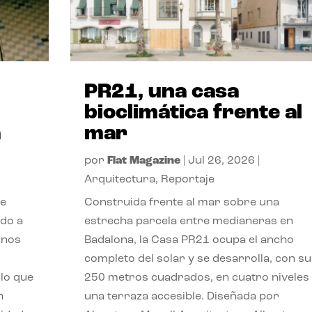
PR21, una casa
bioclimática frente al
a
mar
por
Flat Magazine
|
Jul 26, 2026
|
Arquitectura
,
Reportaje
de
Construida frente al mar sobre una
ido a
estrecha parcela entre medianeras en
 nos
Badalona, la Casa PR21 ocupa el ancho
completo del solar y se desarrolla, con su
lo que
250 metros cuadrados, en cuatro niveles
n
una terraza accesible. Diseñada por