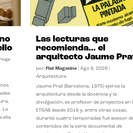
ano
Las lecturas que
llo
recomienda… el
arquitecto Jaume Pra
rtaje
por
Flat Magazine
|
Ago 6, 2026
|
Arquitectura
anos
Jaume Prat (Barcelona, 1975) ejerce la
dades
arquitectura desde la docencia y la
ura,
divulgación, es profesor de proyectos en 
. Le
ETSAB desde 2019 y, entre otras cosas,
 ella
durante cuatro temporadas fue asesor d
contenidos de la serie documental de