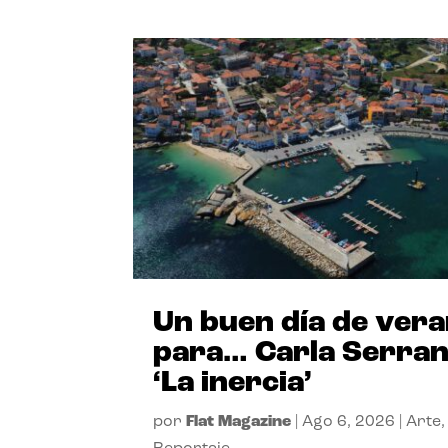
Un buen día de ver
para… Carla Serra
‘La inercia’
por
Flat Magazine
|
Ago 6, 2026
|
Arte
,