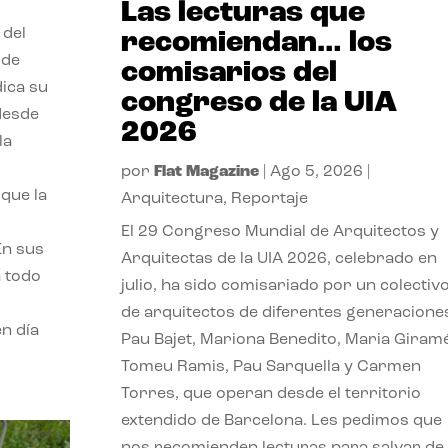
Las lecturas que
 del
recomiendan… los
 de
comisarios del
dica su
congreso de la UIA
 desde
2026
la
por
Flat Magazine
|
Ago 5, 2026
|
que la
Arquitectura
,
Reportaje
El 29 Congreso Mundial de Arquitectos y
En sus
Arquitectas de la UIA 2026, celebrado en
a todo
julio, ha sido comisariado por un colectiv
de arquitectos de diferentes generacione
n día
Pau Bajet, Mariona Benedito, Maria Giramé
Tomeu Ramis, Pau Sarquella y Carmen
Torres, que operan desde el territorio
extendido de Barcelona. Les pedimos que
nos recomienden lecturas para salvar de 