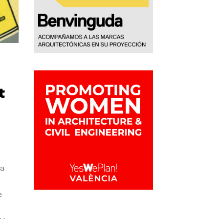
t
la
e