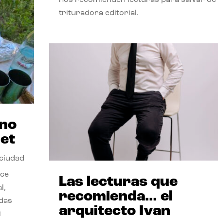
trituradora editorial.
ano
et
 ciudad
nce
Las lecturas que
l,
recomienda… el
odas
arquitecto Ivan
i