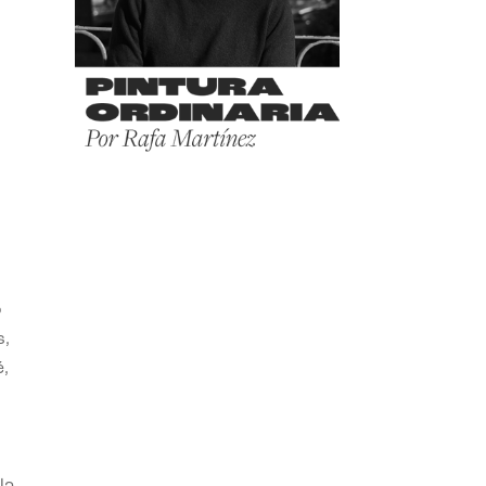
o
s,
,
la