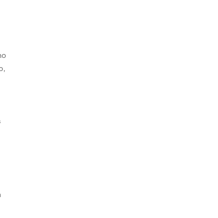
ho
o,
s
s
n