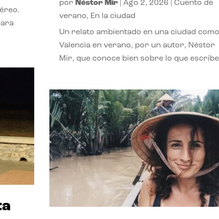
por
Néstor Mir
|
Ago 2, 2026
|
Cuento de
téreo.
verano
,
En la ciudad
para
Un relato ambientado en una ciudad com
Valencia en verano, por un autor, Néstor
Mir, que conoce bien sobre lo que escribe
ta