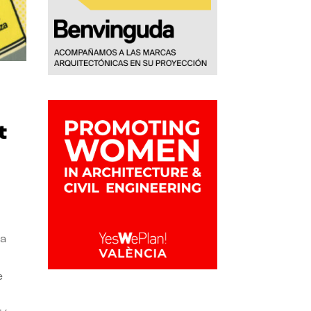
t
la
e