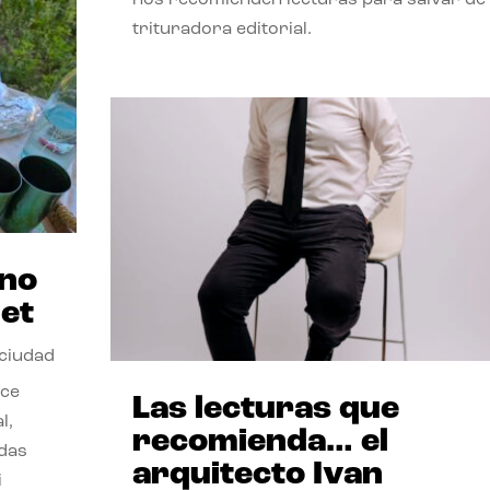
trituradora editorial.
ano
et
 ciudad
nce
Las lecturas que
l,
recomienda… el
odas
arquitecto Ivan
i