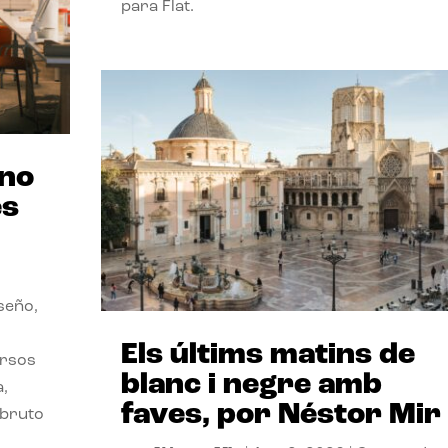
para Flat.
ano
es
seño,
Els últims matins de
ersos
blanc i negre amb
a,
faves, por Néstor Mir
 bruto