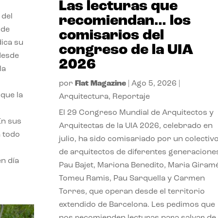
Las lecturas que
 del
recomiendan… los
 de
comisarios del
dica su
congreso de la UIA
 desde
2026
la
por
Flat Magazine
|
Ago 5, 2026
|
que la
Arquitectura
,
Reportaje
El 29 Congreso Mundial de Arquitectos y
En sus
Arquitectas de la UIA 2026, celebrado en
a todo
julio, ha sido comisariado por un colectiv
de arquitectos de diferentes generacione
n día
Pau Bajet, Mariona Benedito, Maria Giramé
Tomeu Ramis, Pau Sarquella y Carmen
Torres, que operan desde el territorio
extendido de Barcelona. Les pedimos que
nos recomienden lecturas para salvar de 