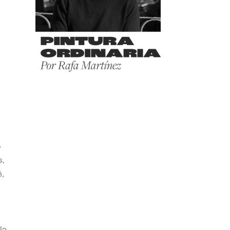
o
s,
,
la