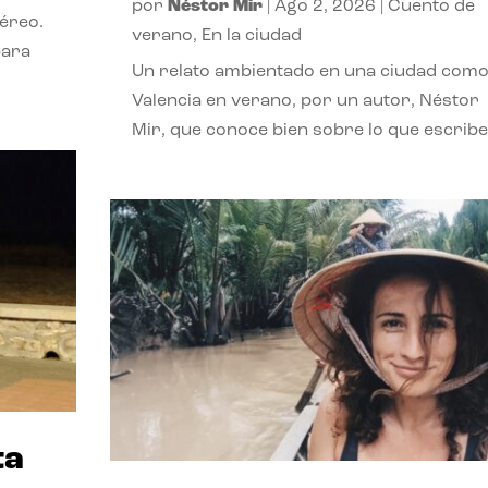
por
Néstor Mir
|
Ago 2, 2026
|
Cuento de
téreo.
verano
,
En la ciudad
para
Un relato ambientado en una ciudad com
Valencia en verano, por un autor, Néstor
Mir, que conoce bien sobre lo que escribe
ta