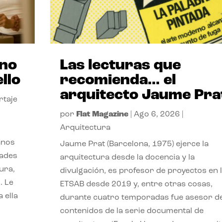
ano
Las lecturas que
llo
recomienda… el
arquitecto Jaume Pra
rtaje
por
Flat Magazine
|
Ago 6, 2026
|
Arquitectura
anos
Jaume Prat (Barcelona, 1975) ejerce la
dades
arquitectura desde la docencia y la
ura,
divulgación, es profesor de proyectos en 
. Le
ETSAB desde 2019 y, entre otras cosas,
 ella
durante cuatro temporadas fue asesor d
contenidos de la serie documental de