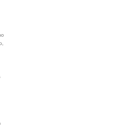
ho
o,
s
s
n