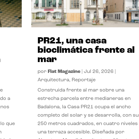
PR21, una casa
bioclimática frente al
a
mar
por
Flat Magazine
|
Jul 26, 2026
|
Arquitectura
,
Reportaje
de
Construida frente al mar sobre una
ido a
estrecha parcela entre medianeras en
 nos
Badalona, la Casa PR21 ocupa el ancho
completo del solar y se desarrolla, con su
lo que
250 metros cuadrados, en cuatro niveles
n
una terraza accesible. Diseñada por