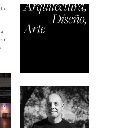
 la
la
una
s