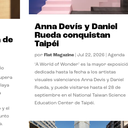
Anna Devís y Daniel
Rueda conquistan
 de
Taipéi
por
Flat Magazine
|
Jul 22, 2026
|
Agenda
‘A World of Wonder’ es la mayor exposici
ño
dedicada hasta la fecha a los artistas
cupera
visuales valencianos Anna Devís y Daniel
playa
Rueda, y puede visitarse hasta el 28 de
a
septiembre en el National Taiwan Science
Education Center de Taipéi.
 y el
punto
a.