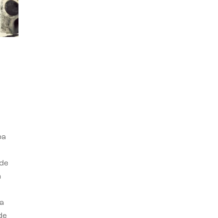
ba
 de
n
a
de