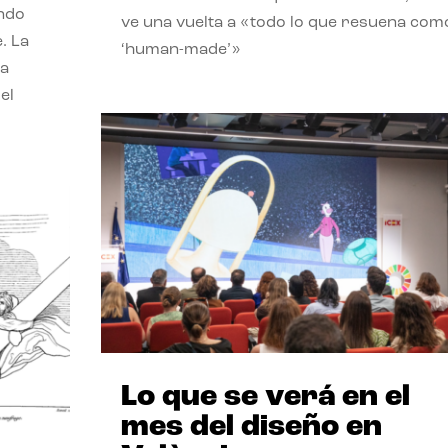
endo
ve una vuelta a «todo lo que resuena com
. La
‘human-made’»
la
el
Lo que se verá en el
mes del diseño en