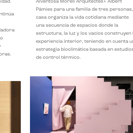
idad.
Alventosa Morell Arquitectes+ Albert
Pàmies para una familia de tres personas,
ontinúa
casa organiza la vida cotidiana mediante
una secuencia de espacios donde la
ndadora
estructura, la luz y los vacíos construyen 
lo
experiencia interior, teniendo en cuenta 
y
estrategia bioclimática basada en estudio
oras.
de control térmico.