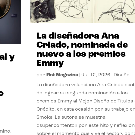
La diseñadora Ana
Criado, nominada de
nuevo a los premios
al y
Emmy
por
Flat Magazine
|
Jul 12, 2026
|
Diseño
La diseñadora valenciana Ana Criado aca
o
de lograr su segunda nominación a los
premios Emmy al Mejor Diseño de Títulos
Crédito, en esta ocasión por su trabajo e
Smoke. La autora se muestra
«supercontenta» por este hito y reflexion
mino,
sobre el momento que vive el sector, don