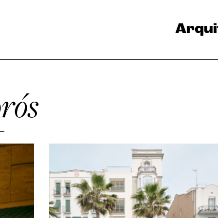
Arqui
rós