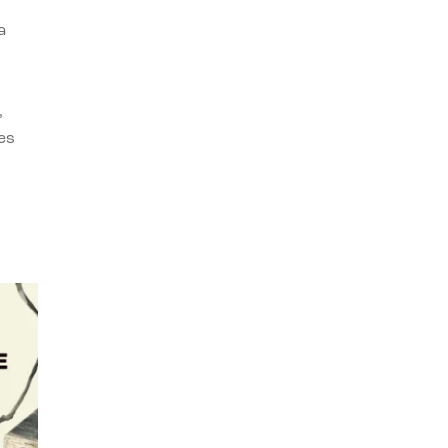
a
,
es