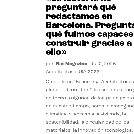
preguntará qué
redactamos en
Barcelona. Pregunt
qué fuimos capaces
construir gracias a
ello»
por
Flat Magazine
|
Jul 2, 2026
|
Arquitectura
,
UIA 2026
Con el lema “Becoming. Architectures
planet in transition”, las sesiones han
en torno a algunos de los principales
de nuestro tiempo, como la emergenc
climática, el acceso a la vivienda, la
sostenibilidad, la circularidad de los
materiales, la innovación tecnológica, 