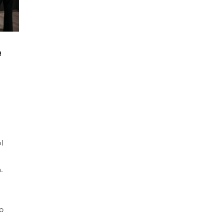
e
l
.
o