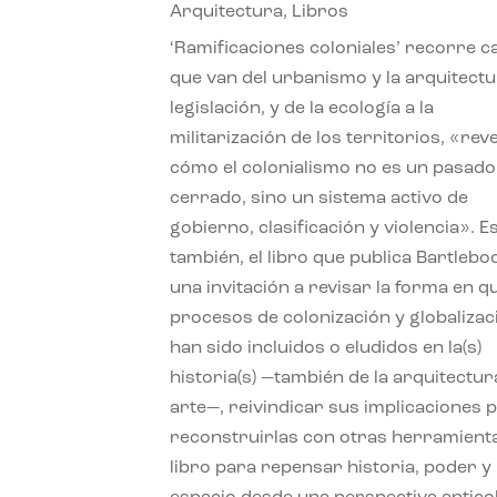
Arquitectura
,
Libros
‘Ramificaciones coloniales’ recorre c
que van del urbanismo y la arquitectu
legislación, y de la ecología a la
militarización de los territorios, «re
cómo el colonialismo no es un pasado
cerrado, sino un sistema activo de
gobierno, clasificación y violencia». E
también, el libro que publica Bartlebo
una invitación a revisar la forma en q
procesos de colonización y globalizac
han sido incluidos o eludidos en la(s)
historia(s) —también de la arquitectura
arte—, reivindicar sus implicaciones 
reconstruirlas con otras herramient
libro para repensar historia, poder y