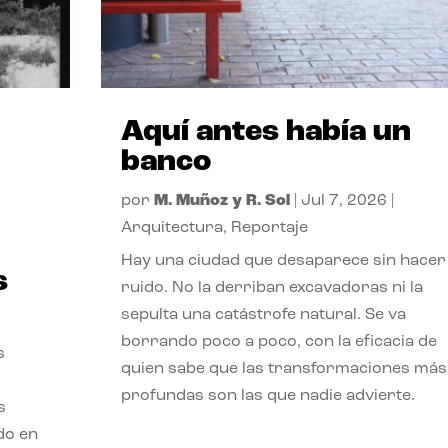
Aquí antes había un
banco
por
M. Muñoz y R. Sol
|
Jul 7, 2026
|
Arquitectura
,
Reportaje
Hay una ciudad que desaparece sin hacer
s
ruido. No la derriban excavadoras ni la
sepulta una catástrofe natural. Se va
borrando poco a poco, con la eficacia de
s
quien sabe que las transformaciones más
profundas son las que nadie advierte.
s
ado en