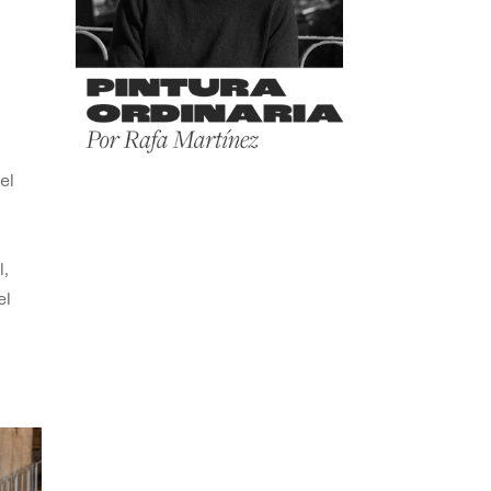
el
,
el