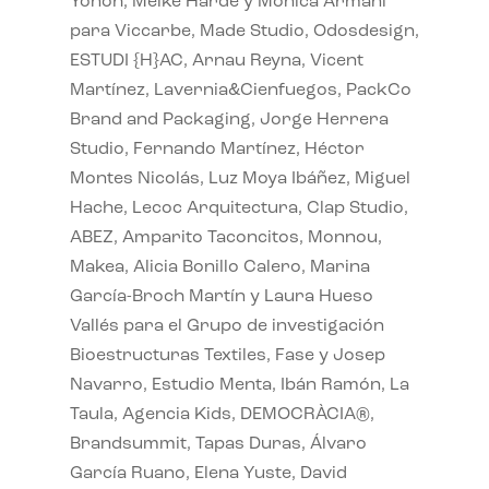
Yonoh, Meike Harde y Monica Armani
para Viccarbe, Made Studio, Odosdesign,
ESTUDI {H}AC, Arnau Reyna, Vicent
Martínez, Lavernia&Cienfuegos, PackCo
Brand and Packaging, Jorge Herrera
Studio, Fernando Martínez, Héctor
Montes Nicolás, Luz Moya Ibáñez, Miguel
Hache, Lecoc Arquitectura, Clap Studio,
ABEZ, Amparito Taconcitos, Monnou,
Makea, Alicia Bonillo Calero, Marina
García-Broch Martín y Laura Hueso
Vallés para el Grupo de investigación
Bioestructuras Textiles, Fase y Josep
Navarro, Estudio Menta, Ibán Ramón, La
Taula, Agencia Kids, DEMOCRÀCIA®,
Brandsummit, Tapas Duras, Álvaro
García Ruano, Elena Yuste, David