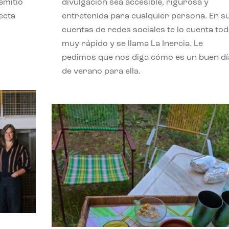
emitió
divulgación sea accesible, rigurosa y
ecta
entretenida para cualquier persona. En s
l
cuentas de redes sociales te lo cuenta to
muy rápido y se llama La Inercia. Le
pedimos que nos diga cómo es un buen dí
de verano para ella.