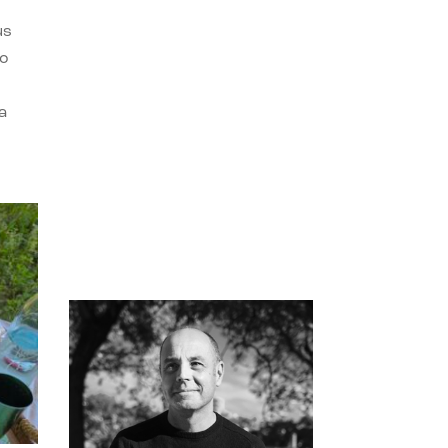
us
do
a