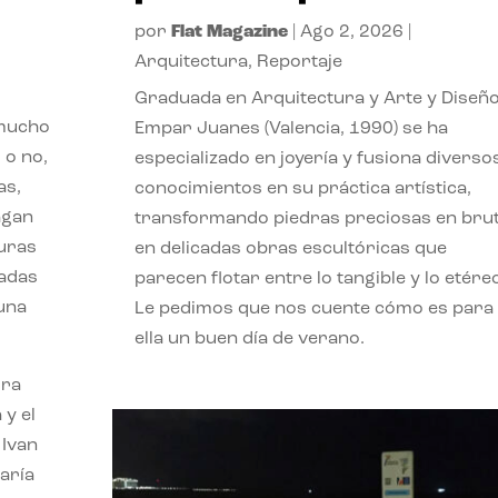
por
Flat Magazine
|
Ago 2, 2026
|
Arquitectura
,
Reportaje
Graduada en Arquitectura y Arte y Diseño
 mucho
Empar Juanes (Valencia, 1990) se ha
 o no,
especializado en joyería y fusiona diverso
as,
conocimientos en su práctica artística,
agan
transformando piedras preciosas en bru
turas
en delicadas obras escultóricas que
vadas
parecen flotar entre lo tangible y lo etére
 una
Le pedimos que nos cuente cómo es para
ella un buen día de verano.
ora
 y el
 Ivan
aría