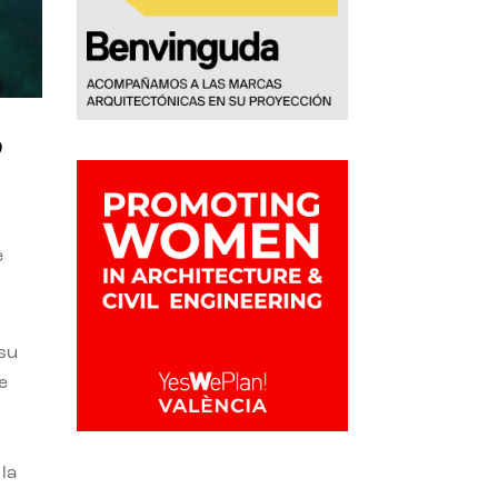
o
e
 su
e
la