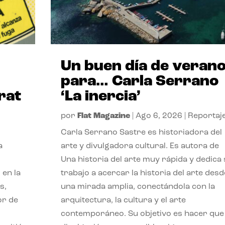
Un buen día de veran
para… Carla Serrano
rat
‘La inercia’
por
Flat Magazine
|
Ago 6, 2026
|
Reportaj
Carla Serrano Sastre es historiadora del
a
arte y divulgadora cultural. Es autora de
Una historia del arte muy rápida y dedica
 en la
trabajo a acercar la historia del arte desd
s,
una mirada amplia, conectándola con la
or de
arquitectura, la cultura y el arte
contemporáneo. Su objetivo es hacer que 