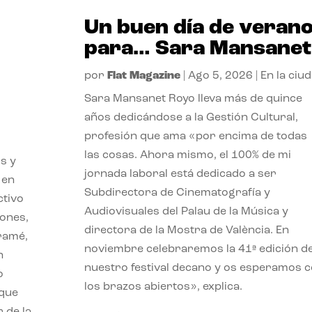
Un buen día de veran
para… Sara Mansanet
por
Flat Magazine
|
Ago 5, 2026
|
En la ciu
Sara Mansanet Royo lleva más de quince
años dedicándose a la Gestión Cultural,
profesión que ama «por encima de todas
las cosas. Ahora mismo, el 100% de mi
s y
jornada laboral está dedicado a ser
 en
Subdirectora de Cinematografía y
ctivo
Audiovisuales del Palau de la Música y
iones,
directora de la Mostra de València. En
iramé,
noviembre celebraremos la 41ª edición d
n
nuestro festival decano y os esperamos 
o
los brazos abiertos», explica.
 que
 de la