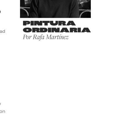
o
dad
e
con