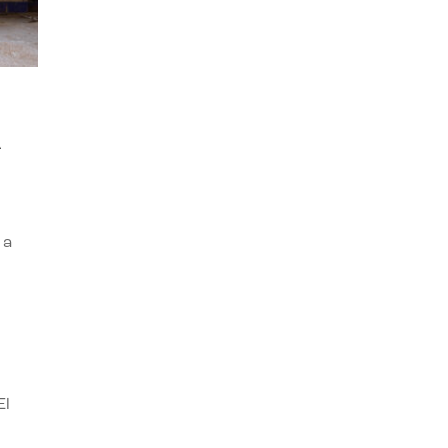
A
 a
El