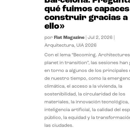
Barcelona. Pregunt
qué fuimos capaces
construir gracias a
ello»
por
Flat Magazine
|
Jul 2, 2026
|
Arquitectura
,
UIA 2026
Con el lema “Becoming. Architectures
planet in transition”, las sesiones han
en torno a algunos de los principales
de nuestro tiempo, como la emergenc
climática, el acceso a la vivienda, la
sostenibilidad, la circularidad de los
materiales, la innovación tecnológica, 
inteligencia artificial, la calidad del es
público, la equidad y la transformació
las ciudades.