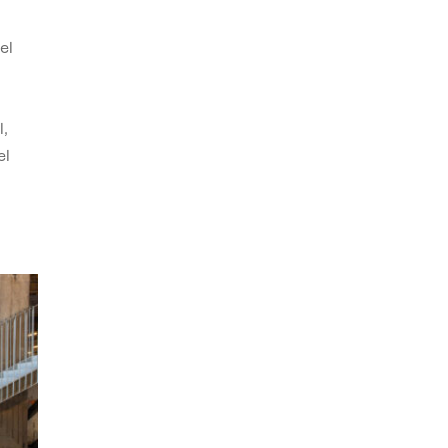
el
,
el