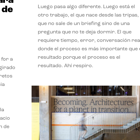
ará
Luego pasa algo diferente. Luego está el
 de
otro trabajo, el que nace desde las tripas, 
que no sale de un briefing sino de una
pregunta que no te deja dormir. El que
requiere tiempo, error, conversación real
donde el proceso es más importante que 
resultado porque el proceso es el
 for a
resultado. Ahí respiro.
 girado
 retos
ia
la
pacio
n de