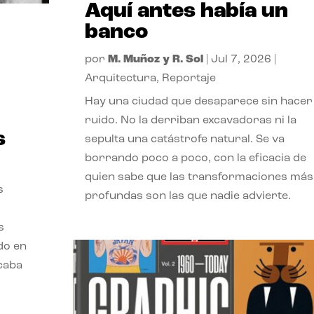
Aquí antes había un
banco
por
M. Muñoz y R. Sol
|
Jul 7, 2026
|
Arquitectura
,
Reportaje
Hay una ciudad que desaparece sin hacer
ruido. No la derriban excavadoras ni la
s
sepulta una catástrofe natural. Se va
borrando poco a poco, con la eficacia de
quien sabe que las transformaciones más
s
profundas son las que nadie advierte.
s
ado en
acaba