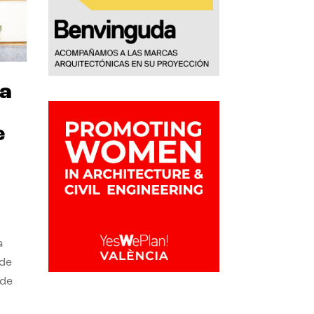
ra
e
a
 de
 de