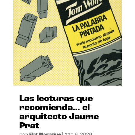
Las lecturas que
recomienda… el
arquitecto Jaume
Prat
por
Flat Magazine
|
Ago 6, 2026
|