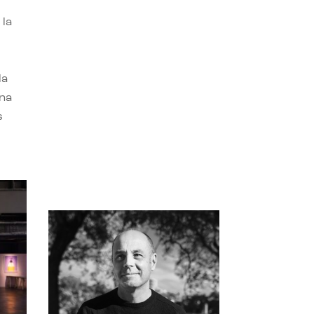
 la
la
una
s