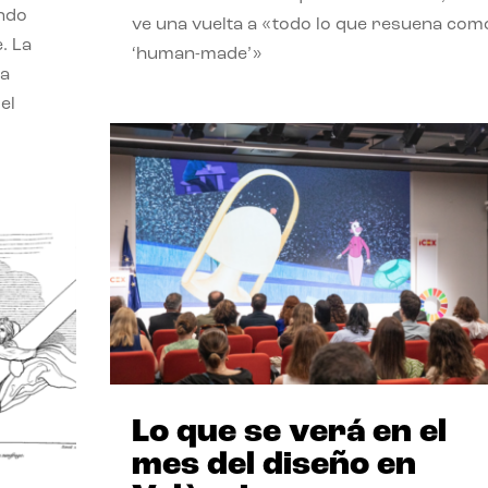
endo
ve una vuelta a «todo lo que resuena com
. La
‘human-made’»
la
el
Lo que se verá en el
mes del diseño en