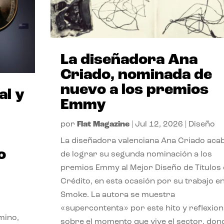
La diseñadora Ana
Criado, nominada de
nuevo a los premios
al y
Emmy
por
Flat Magazine
|
Jul 12, 2026
|
Diseño
La diseñadora valenciana Ana Criado aca
o
de lograr su segunda nominación a los
premios Emmy al Mejor Diseño de Títulos
Crédito, en esta ocasión por su trabajo e
Smoke. La autora se muestra
«supercontenta» por este hito y reflexion
mino,
sobre el momento que vive el sector, don