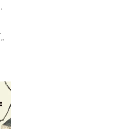
a
,
es