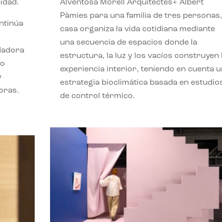
idad.
Alventosa Morell Arquitectes+ Albert
Pàmies para una familia de tres personas,
ontinúa
casa organiza la vida cotidiana mediante
una secuencia de espacios donde la
ndadora
estructura, la luz y los vacíos construyen 
lo
experiencia interior, teniendo en cuenta 
y
estrategia bioclimática basada en estudio
oras.
de control térmico.