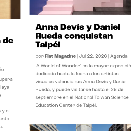
Anna Devís y Daniel
Rueda conquistan
 de
Taipéi
por
Flat Magazine
|
Jul 22, 2026
|
Agenda
‘A World of Wonder’ es la mayor exposici
ño
dedicada hasta la fecha a los artistas
cupera
visuales valencianos Anna Devís y Daniel
playa
Rueda, y puede visitarse hasta el 28 de
a
septiembre en el National Taiwan Science
Education Center de Taipéi.
 y el
punto
a.