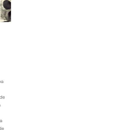
ba
 de
n
a
de