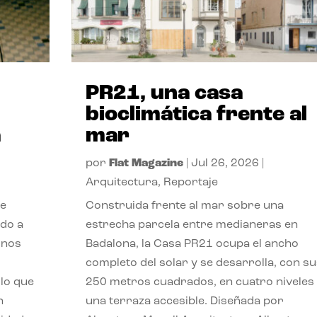
PR21, una casa
bioclimática frente al
a
mar
por
Flat Magazine
|
Jul 26, 2026
|
Arquitectura
,
Reportaje
de
Construida frente al mar sobre una
ido a
estrecha parcela entre medianeras en
 nos
Badalona, la Casa PR21 ocupa el ancho
completo del solar y se desarrolla, con su
lo que
250 metros cuadrados, en cuatro niveles
n
una terraza accesible. Diseñada por