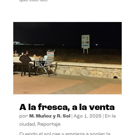
A la fresca, a la venta
por
M. Muñoz y R. Sol
|
Ago 1, 2026
|
En la
ciudad
,
Reportaje
Cuando el sol cae y empieza a soplar la