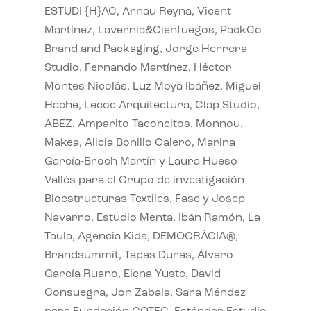
ESTUDI {H}AC, Arnau Reyna, Vicent
Martínez, Lavernia&Cienfuegos, PackCo
Brand and Packaging, Jorge Herrera
Studio, Fernando Martínez, Héctor
Montes Nicolás, Luz Moya Ibáñez, Miguel
Hache, Lecoc Arquitectura, Clap Studio,
ABEZ, Amparito Taconcitos, Monnou,
Makea, Alicia Bonillo Calero, Marina
García-Broch Martín y Laura Hueso
Vallés para el Grupo de investigación
Bioestructuras Textiles, Fase y Josep
Navarro, Estudio Menta, Ibán Ramón, La
Taula, Agencia Kids, DEMOCRÀCIA®,
Brandsummit, Tapas Duras, Álvaro
García Ruano, Elena Yuste, David
Consuegra, Jon Zabala, Sara Méndez