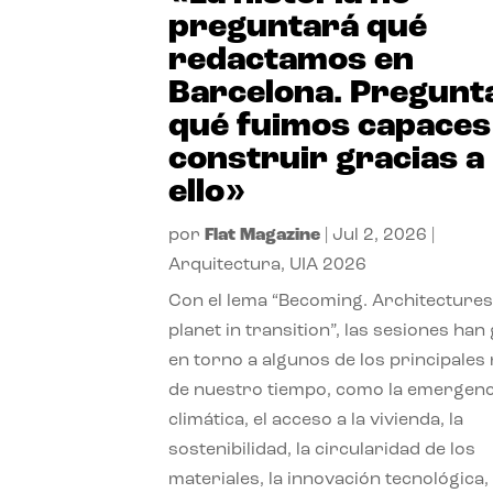
preguntará qué
redactamos en
Barcelona. Pregunt
qué fuimos capaces
construir gracias a
ello»
por
Flat Magazine
|
Jul 2, 2026
|
Arquitectura
,
UIA 2026
Con el lema “Becoming. Architectures
planet in transition”, las sesiones han
en torno a algunos de los principales
de nuestro tiempo, como la emergenc
climática, el acceso a la vivienda, la
sostenibilidad, la circularidad de los
materiales, la innovación tecnológica, 