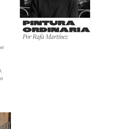
el
,
el