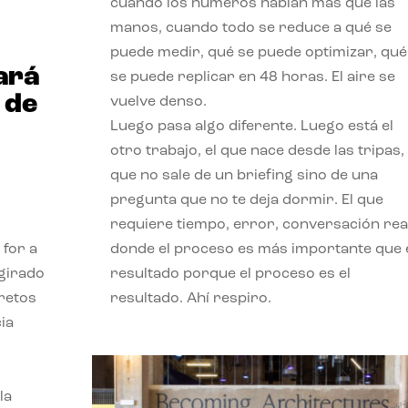
cuando los números hablan más que las
manos, cuando todo se reduce a qué se
puede medir, qué se puede optimizar, qué
ará
se puede replicar en 48 horas. El aire se
 de
vuelve denso.
Luego pasa algo diferente. Luego está el
otro trabajo, el que nace desde las tripas, 
que no sale de un briefing sino de una
pregunta que no te deja dormir. El que
requiere tiempo, error, conversación real
 for a
donde el proceso es más importante que 
 girado
resultado porque el proceso es el
 retos
resultado. Ahí respiro.
ia
la