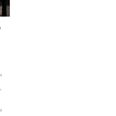
e
l
.
o