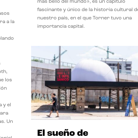
más bello del mundo», es un capítulo
fascinante y único de la historia cultural d
asos
nuestro país, en el que Torner tuvo una
ra a la
importancia capital.
velando
s
oth,
ue los
ión
 y el
para
as. Un
El sueño de