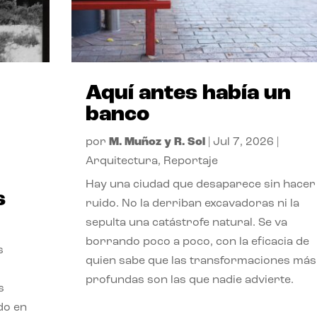
Aquí antes había un
banco
por
M. Muñoz y R. Sol
|
Jul 7, 2026
|
Arquitectura
,
Reportaje
Hay una ciudad que desaparece sin hacer
s
ruido. No la derriban excavadoras ni la
sepulta una catástrofe natural. Se va
borrando poco a poco, con la eficacia de
s
quien sabe que las transformaciones más
profundas son las que nadie advierte.
s
ado en