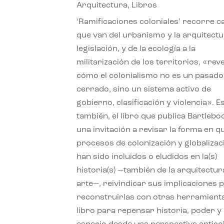
Arquitectura
,
Libros
‘Ramificaciones coloniales’ recorre c
que van del urbanismo y la arquitectu
legislación, y de la ecología a la
militarización de los territorios, «re
cómo el colonialismo no es un pasado
cerrado, sino un sistema activo de
gobierno, clasificación y violencia». E
también, el libro que publica Bartlebo
una invitación a revisar la forma en q
procesos de colonización y globalizac
han sido incluidos o eludidos en la(s)
historia(s) —también de la arquitectura
arte—, reivindicar sus implicaciones 
reconstruirlas con otras herramient
libro para repensar historia, poder y