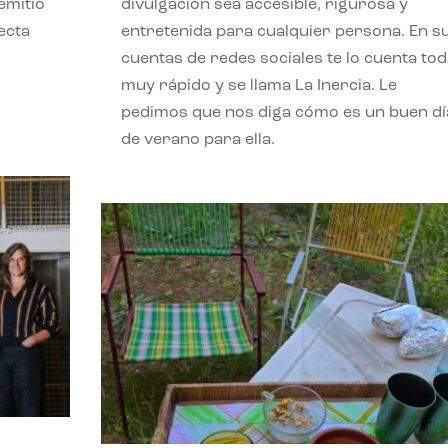
emitió
divulgación sea accesible, rigurosa y
ecta
entretenida para cualquier persona. En s
l
cuentas de redes sociales te lo cuenta to
muy rápido y se llama La Inercia. Le
pedimos que nos diga cómo es un buen dí
de verano para ella.