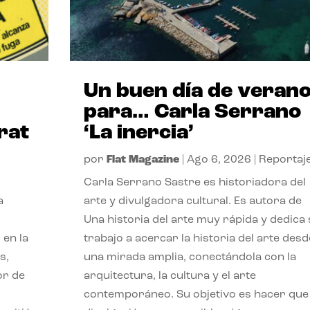
Un buen día de veran
para… Carla Serrano
rat
‘La inercia’
por
Flat Magazine
|
Ago 6, 2026
|
Reportaj
Carla Serrano Sastre es historiadora del
a
arte y divulgadora cultural. Es autora de
Una historia del arte muy rápida y dedica
 en la
trabajo a acercar la historia del arte desd
s,
una mirada amplia, conectándola con la
or de
arquitectura, la cultura y el arte
contemporáneo. Su objetivo es hacer que 