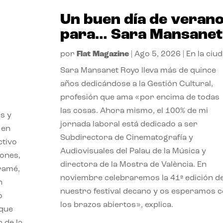
Un buen día de veran
para… Sara Mansanet
por
Flat Magazine
|
Ago 5, 2026
|
En la ciu
Sara Mansanet Royo lleva más de quince
años dedicándose a la Gestión Cultural,
profesión que ama «por encima de todas
las cosas. Ahora mismo, el 100% de mi
s y
jornada laboral está dedicado a ser
 en
Subdirectora de Cinematografía y
ctivo
Audiovisuales del Palau de la Música y
iones,
directora de la Mostra de València. En
iramé,
noviembre celebraremos la 41ª edición d
n
nuestro festival decano y os esperamos 
o
los brazos abiertos», explica.
 que
 de la