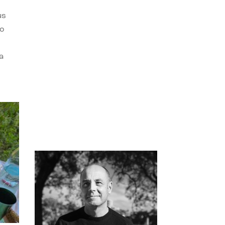
us
do
a