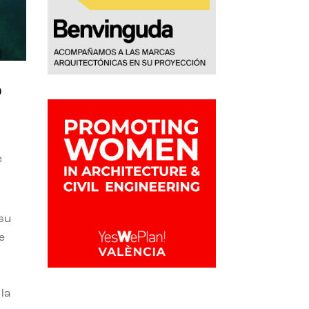
o
e
 su
e
la