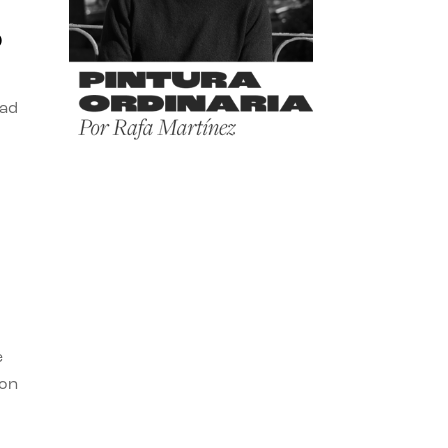
o
dad
e
con