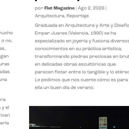
por
Flat Magazine
|
Ago 2, 2026
|
Arquitectura
,
Reportaje
Graduada en Arquitectura y Arte y Diseño
 mucho
Empar Juanes (Valencia, 1990) se ha
 o no,
especializado en joyería y fusiona diverso
as,
conocimientos en su práctica artística,
agan
transformando piedras preciosas en bru
turas
en delicadas obras escultóricas que
vadas
parecen flotar entre lo tangible y lo etére
 una
Le pedimos que nos cuente cómo es para
ella un buen día de verano.
ora
 y el
 Ivan
aría