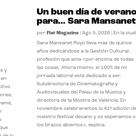
Un buen día de veran
para… Sara Mansanet
por
Flat Magazine
|
Ago 5, 2026
|
En la ciu
Sara Mansanet Royo lleva más de quince
años dedicándose a la Gestión Cultural,
profesión que ama «por encima de todas
las cosas. Ahora mismo, el 100% de mi
s y
jornada laboral está dedicado a ser
 en
Subdirectora de Cinematografía y
ctivo
Audiovisuales del Palau de la Música y
iones,
directora de la Mostra de València. En
iramé,
noviembre celebraremos la 41ª edición d
n
nuestro festival decano y os esperamos 
o
los brazos abiertos», explica.
 que
 de la