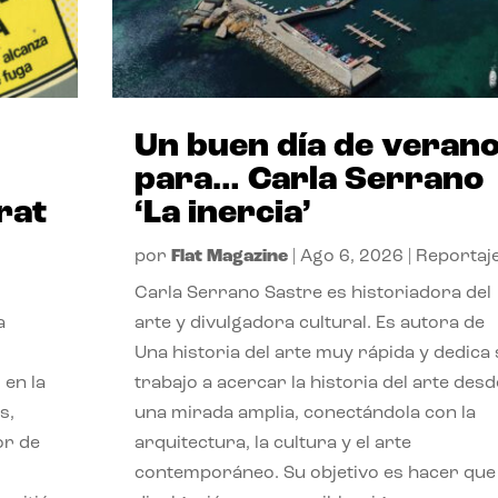
Un buen día de veran
para… Carla Serrano
rat
‘La inercia’
por
Flat Magazine
|
Ago 6, 2026
|
Reportaj
Carla Serrano Sastre es historiadora del
a
arte y divulgadora cultural. Es autora de
Una historia del arte muy rápida y dedica
 en la
trabajo a acercar la historia del arte desd
s,
una mirada amplia, conectándola con la
or de
arquitectura, la cultura y el arte
contemporáneo. Su objetivo es hacer que 