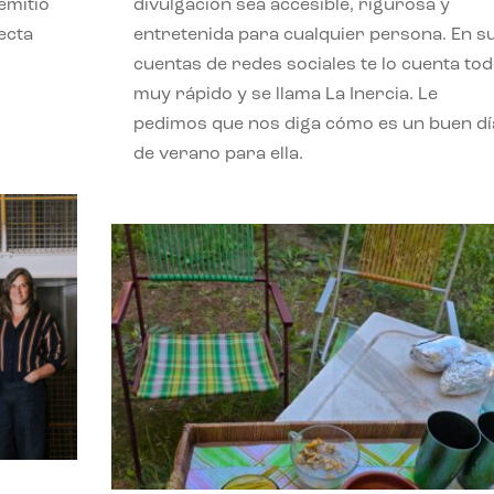
emitió
divulgación sea accesible, rigurosa y
ecta
entretenida para cualquier persona. En s
l
cuentas de redes sociales te lo cuenta to
muy rápido y se llama La Inercia. Le
pedimos que nos diga cómo es un buen dí
de verano para ella.