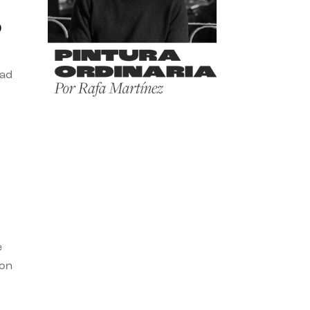
o
dad
e
con