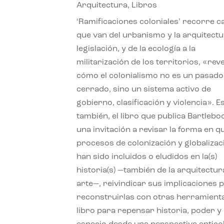
Arquitectura
,
Libros
‘Ramificaciones coloniales’ recorre c
que van del urbanismo y la arquitectu
legislación, y de la ecología a la
militarización de los territorios, «re
cómo el colonialismo no es un pasado
cerrado, sino un sistema activo de
gobierno, clasificación y violencia». E
también, el libro que publica Bartlebo
una invitación a revisar la forma en q
procesos de colonización y globalizac
han sido incluidos o eludidos en la(s)
historia(s) —también de la arquitectura
arte—, reivindicar sus implicaciones 
reconstruirlas con otras herramient
libro para repensar historia, poder y