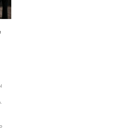
e
l
.
o