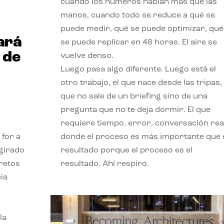
cuando los números hablan más que las
manos, cuando todo se reduce a qué se
puede medir, qué se puede optimizar, qué
ará
se puede replicar en 48 horas. El aire se
 de
vuelve denso.
Luego pasa algo diferente. Luego está el
otro trabajo, el que nace desde las tripas, 
que no sale de un briefing sino de una
pregunta que no te deja dormir. El que
requiere tiempo, error, conversación real
 for a
donde el proceso es más importante que 
 girado
resultado porque el proceso es el
 retos
resultado. Ahí respiro.
ia
la