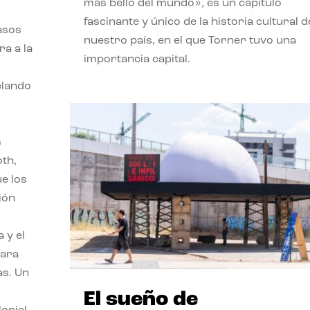
más bello del mundo», es un capítulo
fascinante y único de la historia cultural d
asos
nuestro país, en el que Torner tuvo una
ra a la
importancia capital.
velando
s
oth,
ue los
ión
 y el
para
as. Un
El sueño de