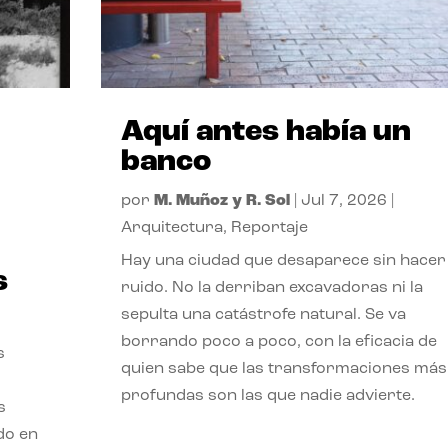
Aquí antes había un
banco
por
M. Muñoz y R. Sol
|
Jul 7, 2026
|
Arquitectura
,
Reportaje
Hay una ciudad que desaparece sin hacer
s
ruido. No la derriban excavadoras ni la
sepulta una catástrofe natural. Se va
borrando poco a poco, con la eficacia de
s
quien sabe que las transformaciones más
profundas son las que nadie advierte.
s
ado en