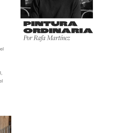
el
,
el