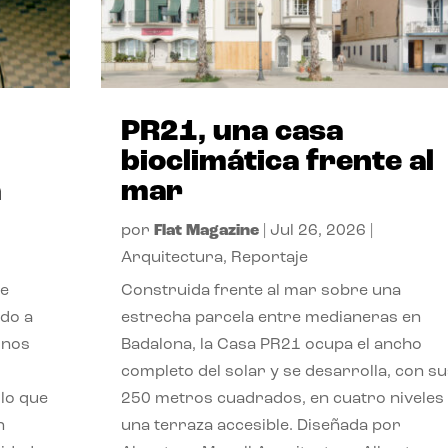
PR21, una casa
bioclimática frente al
a
mar
por
Flat Magazine
|
Jul 26, 2026
|
Arquitectura
,
Reportaje
de
Construida frente al mar sobre una
ido a
estrecha parcela entre medianeras en
 nos
Badalona, la Casa PR21 ocupa el ancho
completo del solar y se desarrolla, con su
lo que
250 metros cuadrados, en cuatro niveles
n
una terraza accesible. Diseñada por