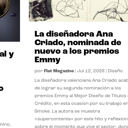
La diseñadora Ana
Criado, nominada de
nuevo a los premios
al y
Emmy
por
Flat Magazine
|
Jul 12, 2026
|
Diseño
La diseñadora valenciana Ana Criado aca
o
de lograr su segunda nominación a los
premios Emmy al Mejor Diseño de Títulos
Crédito, en esta ocasión por su trabajo e
Smoke. La autora se muestra
«supercontenta» por este hito y reflexion
mino,
sobre el momento que vive el sector, don