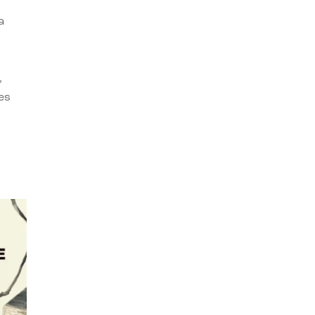
a
,
es