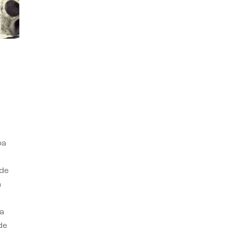
ba
 de
n
a
de