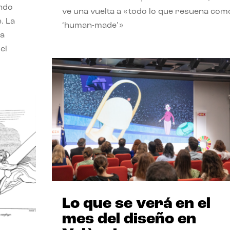
endo
ve una vuelta a «todo lo que resuena com
. La
‘human-made’»
la
el
Lo que se verá en el
mes del diseño en