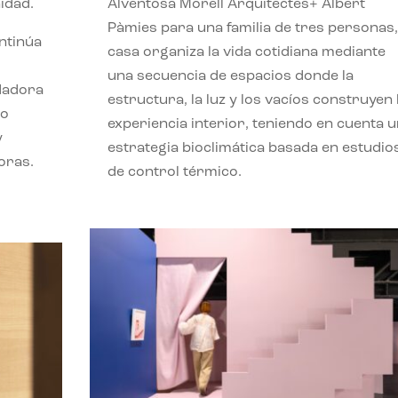
idad.
Alventosa Morell Arquitectes+ Albert
Pàmies para una familia de tres personas,
ontinúa
casa organiza la vida cotidiana mediante
una secuencia de espacios donde la
ndadora
estructura, la luz y los vacíos construyen 
lo
experiencia interior, teniendo en cuenta 
y
estrategia bioclimática basada en estudio
oras.
de control térmico.