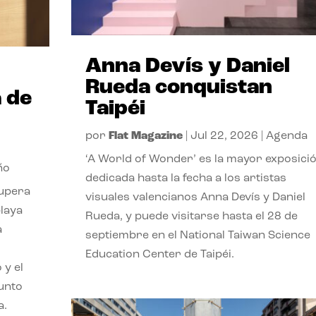
Anna Devís y Daniel
Rueda conquistan
 de
Taipéi
por
Flat Magazine
|
Jul 22, 2026
|
Agenda
‘A World of Wonder’ es la mayor exposici
ño
dedicada hasta la fecha a los artistas
cupera
visuales valencianos Anna Devís y Daniel
playa
Rueda, y puede visitarse hasta el 28 de
a
septiembre en el National Taiwan Science
Education Center de Taipéi.
 y el
punto
a.