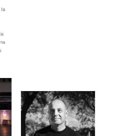
 la
la
una
s