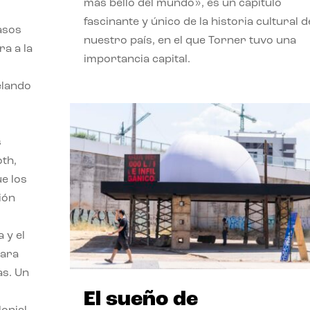
más bello del mundo», es un capítulo
fascinante y único de la historia cultural d
asos
nuestro país, en el que Torner tuvo una
ra a la
importancia capital.
velando
s
oth,
ue los
ión
 y el
para
as. Un
El sueño de