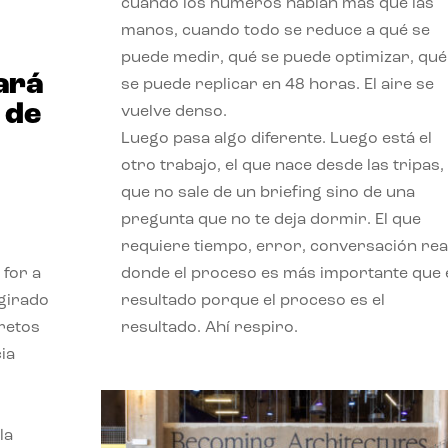
cuando los números hablan más que las
manos, cuando todo se reduce a qué se
puede medir, qué se puede optimizar, qué
ará
se puede replicar en 48 horas. El aire se
 de
vuelve denso.
Luego pasa algo diferente. Luego está el
otro trabajo, el que nace desde las tripas, 
que no sale de un briefing sino de una
pregunta que no te deja dormir. El que
requiere tiempo, error, conversación real
 for a
donde el proceso es más importante que 
 girado
resultado porque el proceso es el
 retos
resultado. Ahí respiro.
ia
la