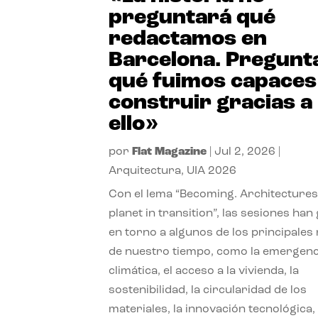
preguntará qué
redactamos en
Barcelona. Pregunt
qué fuimos capaces
construir gracias a
ello»
por
Flat Magazine
|
Jul 2, 2026
|
Arquitectura
,
UIA 2026
Con el lema “Becoming. Architectures
planet in transition”, las sesiones han
en torno a algunos de los principales
de nuestro tiempo, como la emergenc
climática, el acceso a la vivienda, la
sostenibilidad, la circularidad de los
materiales, la innovación tecnológica, 