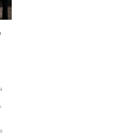
e
l
.
o