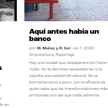
Aquí antes había un
banco
por
M. Muñoz y R. Sol
|
Jul 7, 2026
|
Arquitectura
,
Reportaje
Hay una ciudad que desaparece sin hacer
s
ruido. No la derriban excavadoras ni la
sepulta una catástrofe natural. Se va
borrando poco a poco, con la eficacia de
s
quien sabe que las transformaciones más
profundas son las que nadie advierte.
s
ado en