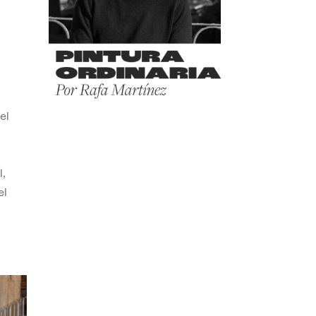
el
,
el