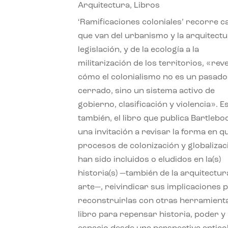
Arquitectura
,
Libros
‘Ramificaciones coloniales’ recorre c
que van del urbanismo y la arquitectu
legislación, y de la ecología a la
militarización de los territorios, «re
cómo el colonialismo no es un pasado
cerrado, sino un sistema activo de
gobierno, clasificación y violencia». E
también, el libro que publica Bartlebo
una invitación a revisar la forma en q
procesos de colonización y globalizac
han sido incluidos o eludidos en la(s)
historia(s) —también de la arquitectura
arte—, reivindicar sus implicaciones 
reconstruirlas con otras herramient
libro para repensar historia, poder y