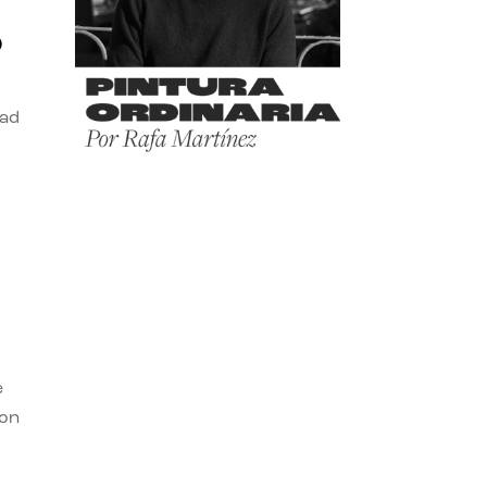
o
dad
e
con