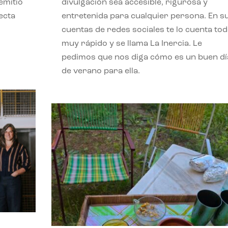
emitió
divulgación sea accesible, rigurosa y
ecta
entretenida para cualquier persona. En s
l
cuentas de redes sociales te lo cuenta to
muy rápido y se llama La Inercia. Le
pedimos que nos diga cómo es un buen dí
de verano para ella.