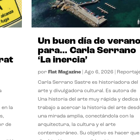
Un buen día de veran
para… Carla Serrano
rat
‘La inercia’
por
Flat Magazine
|
Ago 6, 2026
|
Reportaj
Carla Serrano Sastre es historiadora del
a
arte y divulgadora cultural. Es autora de
Una historia del arte muy rápida y dedica
 en la
trabajo a acercar la historia del arte desd
s,
una mirada amplia, conectándola con la
or de
arquitectura, la cultura y el arte
contemporáneo. Su objetivo es hacer que 