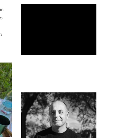
us
do
a