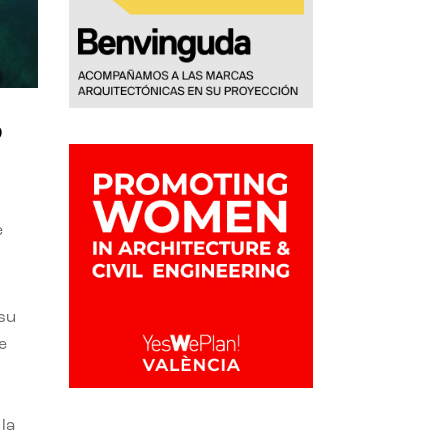
o
e
 su
e
la