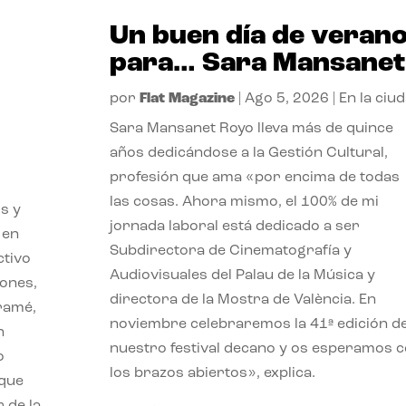
Un buen día de veran
para… Sara Mansanet
por
Flat Magazine
|
Ago 5, 2026
|
En la ciu
Sara Mansanet Royo lleva más de quince
años dedicándose a la Gestión Cultural,
profesión que ama «por encima de todas
las cosas. Ahora mismo, el 100% de mi
s y
jornada laboral está dedicado a ser
 en
Subdirectora de Cinematografía y
ctivo
Audiovisuales del Palau de la Música y
iones,
directora de la Mostra de València. En
iramé,
noviembre celebraremos la 41ª edición d
n
nuestro festival decano y os esperamos 
o
los brazos abiertos», explica.
 que
 de la