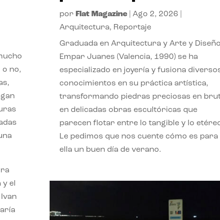
por
Flat Magazine
|
Ago 2, 2026
|
Arquitectura
,
Reportaje
Graduada en Arquitectura y Arte y Diseño
 mucho
Empar Juanes (Valencia, 1990) se ha
 o no,
especializado en joyería y fusiona diverso
as,
conocimientos en su práctica artística,
agan
transformando piedras preciosas en bru
turas
en delicadas obras escultóricas que
vadas
parecen flotar entre lo tangible y lo etére
 una
Le pedimos que nos cuente cómo es para
ella un buen día de verano.
ora
 y el
 Ivan
aría