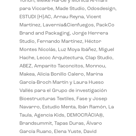
Yonoh, Meike Harde y Monica Armani
para Viccarbe, Made Studio, Odosdesign,
ESTUDI {H}AC, Arnau Reyna, Vicent
Martínez, Lavernia&Cienfuegos, PackCo
Brand and Packaging, Jorge Herrera
Studio, Fernando Martínez, Héctor
Montes Nicolás, Luz Moya Ibáñez, Miguel
Hache, Lecoc Arquitectura, Clap Studio,
ABEZ, Amparito Taconcitos, Monnou,
Makea, Alicia Bonillo Calero, Marina
García-Broch Martín y Laura Hueso
Vallés para el Grupo de investigación
Bioestructuras Textiles, Fase y Josep
Navarro, Estudio Menta, Ibán Ramón, La
Taula, Agencia Kids, DEMOCRÀCIA®,
Brandsummit, Tapas Duras, Álvaro
García Ruano, Elena Yuste, David