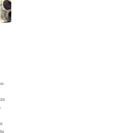
ba
 de
n
a
de