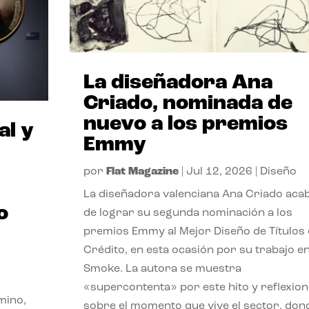
La diseñadora Ana
Criado, nominada de
nuevo a los premios
al y
Emmy
por
Flat Magazine
|
Jul 12, 2026
|
Diseño
La diseñadora valenciana Ana Criado aca
o
de lograr su segunda nominación a los
premios Emmy al Mejor Diseño de Títulos
Crédito, en esta ocasión por su trabajo e
Smoke. La autora se muestra
«supercontenta» por este hito y reflexion
mino,
sobre el momento que vive el sector, don