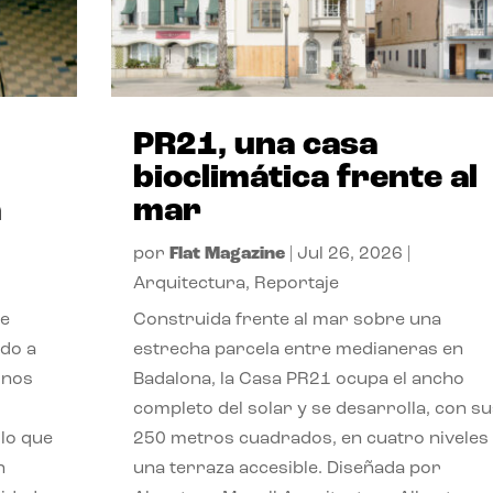
PR21, una casa
bioclimática frente al
a
mar
por
Flat Magazine
|
Jul 26, 2026
|
Arquitectura
,
Reportaje
de
Construida frente al mar sobre una
ido a
estrecha parcela entre medianeras en
 nos
Badalona, la Casa PR21 ocupa el ancho
completo del solar y se desarrolla, con su
lo que
250 metros cuadrados, en cuatro niveles
n
una terraza accesible. Diseñada por