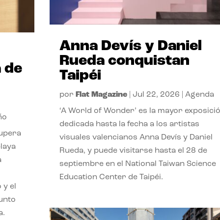
Anna Devís y Daniel
Rueda conquistan
 de
Taipéi
por
Flat Magazine
|
Jul 22, 2026
|
Agenda
‘A World of Wonder’ es la mayor exposici
ño
dedicada hasta la fecha a los artistas
cupera
visuales valencianos Anna Devís y Daniel
playa
Rueda, y puede visitarse hasta el 28 de
a
septiembre en el National Taiwan Science
Education Center de Taipéi.
 y el
punto
a.