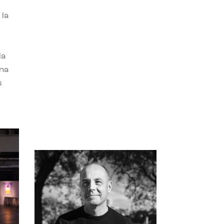
 la
la
una
s