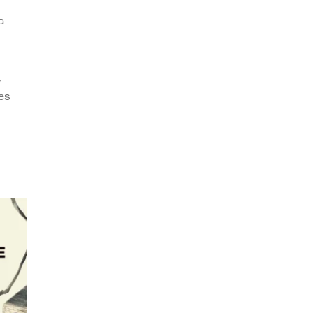
a
,
es