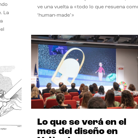
endo
ve una vuelta a «todo lo que resuena com
. La
‘human-made’»
la
el
Lo que se verá en el
mes del diseño en