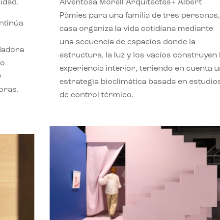
idad.
Alventosa Morell Arquitectes+ Albert
Pàmies para una familia de tres personas,
ontinúa
casa organiza la vida cotidiana mediante
una secuencia de espacios donde la
ndadora
estructura, la luz y los vacíos construyen 
lo
experiencia interior, teniendo en cuenta 
y
estrategia bioclimática basada en estudio
oras.
de control térmico.