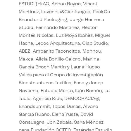
ESTUDI {H}AC, Arnau Reyna, Vicent
Martínez, Lavernia&Cienfuegos, PackCo
Brand and Packaging, Jorge Herrera
Studio, Fernando Martínez, Héctor
Montes Nicolás, Luz Moya Ibáñez, Miguel
Hache, Lecoc Arquitectura, Clap Studio,
ABEZ, Amparito Taconcitos, Monnou,
Makea, Alicia Bonillo Calero, Marina
García-Broch Martín y Laura Hueso
Vallés para el Grupo de investigación
Bioestructuras Textiles, Fase y Josep
Navarro, Estudio Menta, Ibán Ramón, La
Taula, Agencia Kids, DEMOCRÀCIA®,
Brandsummit, Tapas Duras, Álvaro
García Ruano, Elena Yuste, David
Consuegra, Jon Zabala, Sara Méndez
para Fundación COTEC, Estándar Estudio