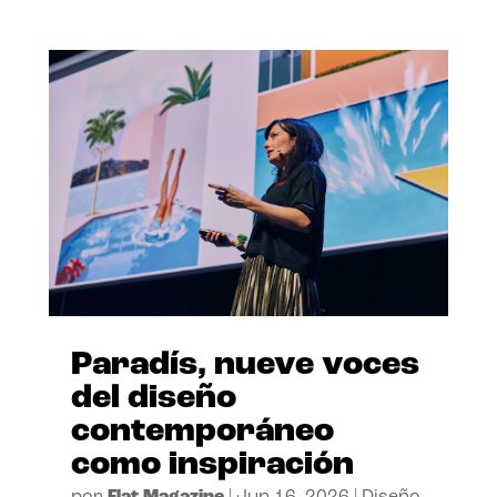
Paradís, nueve voces
del diseño
contemporáneo
como inspiración
por
Flat Magazine
|
Jun 16, 2026
|
Diseño